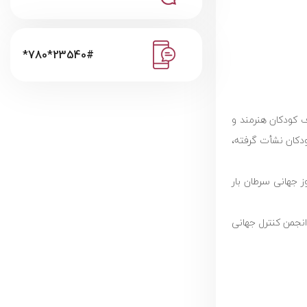
*780*23540#
ز طرف کودکان هنرمند و
ودکان نشأت گرفته،
ز جهانی سرطان بار
نجمن کنترل جهانی