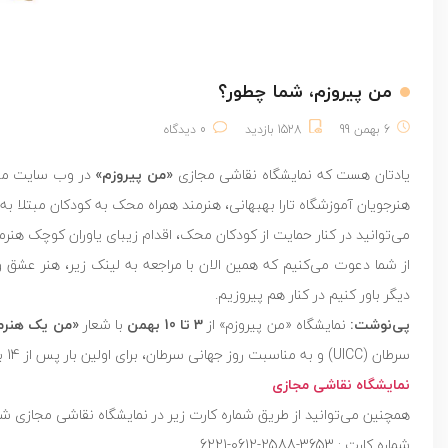
من پیروزم، شما چطور؟
6 بهمن 99
1528 بازدید
0 دیدگاه
یادتان هست که نمایشگاه نقاشی مجازی
«من پیروزم»
هنرجویان آموزشگاه تارا بهبهانی، هنرمند همراه محک به کودکان مبتلا به
می‌توانید در کنار حمایت از کودکان محک، اقدام زیبای یاوران کوچک هنرم
از شما دعوت می‌کنیم که همین الان با مراجعه به لینک زیر، هنر عشق ور
دیگر باور کنیم در کنار هم پیروزیم.
پی‌نوشت:
نمایشگاه «من پیروزم» از
3 تا 10 بهمن
با شعار
«من یک هنرمن
سرطان (UICC) و به مناسبت روز جهانی سرطان، برای اولین بار پس از 14 بار اجرا، به صورت مجازی برگزار می‌شود.
نمایشگاه نقاشی مجازی
همچنین می‌توانید از طریق شماره کارت زیر در نمایشگاه نقاشی مجازی شر
شماره کارت : 3653-2588-0612-6221