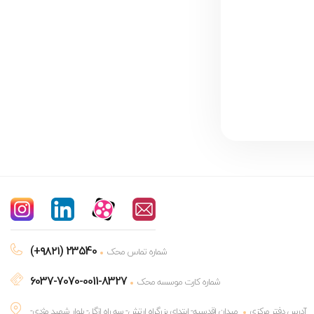
(+۹۸۲۱) 23540
شماره تماس محک
6037-7070-0011-8327
شماره کارت موسسه محک
آدرس دفتر مرکزی
میدان اقدسیه- ابتدای بزرگراه ارتش- سه راه ازگل- بلوار شهید مژدی-