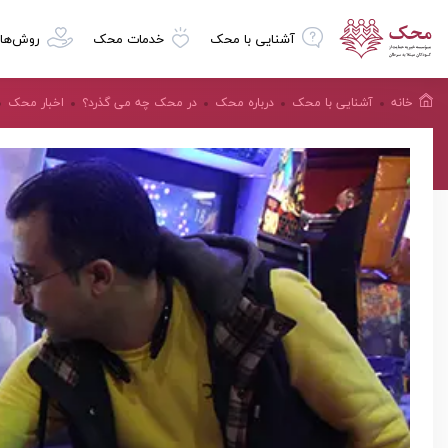
آشنایی با محک
خدمات محک
روش‌ها
خانه
آشنایی با محک
درباره محک
در محک چه می گذرد؟
اخبار محک