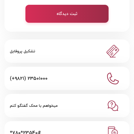
ثبت دیدگاه
تشکیل پروفایل
(+۹۸۲۱) ۲۳۵۰۱۰۰۰
میخواهم با محک گفتگو کنم
*780*23540#