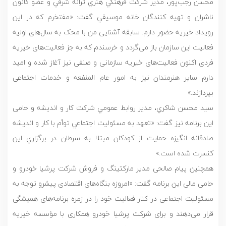
محسن رجب‌پور، مدير شركت فرهنگي هنري ترانه شرقي و عضو كانون
ناشران و تهيه كنندگان خانه موسيقي گفت: «مفتخرم که در این
رویداد خیریه حضور دارم. سابقه آشنایی من با محک به سال‌های اولیه
فعالیت این سازمان باز می‌گردد و خرسندم که به جز فعالیت‌های خیریه
فردی اکنون فعالیت‌های خیریه سازمانی و صنفی نیز آغاز شده و امید
دارم سایر هنرمندان نیز به امور عام المنفعه و خدمات اجتماعی
بپردازند.»
سيد محسن شاكري، مدير روابط عمومي شرکت كار و انديشه و حامی
این برنامه نيز گفت: «تعهد به مسئوليت اجتماعي توأم با كار و انديشه
صادقانه انگیزه حمايت از كودكان مبتلا به سرطان در برگزاري اين
كنسرت شده است.»
همچنين پیام صالحی مدیر مارکتینگ و فروش شرکت پرشیا خودرو و
حامی مالی این برنامه گفت: «امروزه بنگاه‌های اقتصادی پیشرو توجه به
مسئولیت اجتماعی در کنار فعالیت خود را در زمره برنامه‌های همیشگی
قرار می‌دهند و برای شرکت پرشیا خودرو همکاری با مؤسسه خیریه