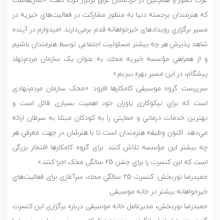
که هنرمندان برجسته دنيا به منظور مشاركت در فعاليت‌هاي خيريه در
مسير برگزاري رویدادهای خيرخواهانه قدم برمی‌دارند. امیدوارم در آينده
شاهد پذیرش هر چه بيشتر مسئولیت اجتماعی توسط هنرمندان باشيم
و از همراهي مؤسسه خيريه محك به عنوان یک سازمان مردم‌نهاد
پیشگام، در اين مسير بهره ببريم.»
سرپرست گروه موسیقی کامکارها افزود: «محک سازمان مردم‌نهادی
است که براي نیکوکاری یاوران خود اهمیت بسیاری قائل است و
بهترين خدمات درماني و حمايتي را به كودكان مبتلا به سرطان ارائه
مي‌دهد. اكنون وظیفه هنرمندان است تا با هنرشان در جهت معرفي هر
چه بيشتر اين مؤسسه تلاش كنند. برای گروه کامکارها افتخار بزرگی
است که این کنسرت را براي جشن 25 سالگی محک اجرا كنند.»
حمیدرضا نوربخش: کنسرت 25 سالگي محك سرآغازی برای فعاليت‌هاي
خيرخواهانه بیشتر در خانه موسیقی
حمیدرضا نوربخش، مدیرعامل خانه موسیقی درباره برگزاری این کنسرت