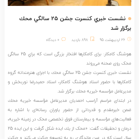
نشست خبري كنسرت جشن 25 سالگي محك
برگزار شد
26 اردیبهشت 95
898 بازدید
0 دیدگاه
هوشنگ كامكار: برای کامکارها افتخار بزرگی است که براي 25 سالگی
محک روی صحنه می‌روند
نشست خبری كنسرت جشن 25 سالگي محك با اجرای هنرمندانه گروه
کامکارها با حضور استاد هوشنگ كامكار، استاد حميدرضا نوربخش و
مديرعامل مؤسسه خيريه محك برگزار شد.
در ابتدای مراسم آراسب احمدیان مديرعامل مؤسسه خيريه محك
ضمن خیرمقدم و قدردانی از حضور یاوران رسانه‌ای با اشاره به
فعالیت‌هاي‌ مؤسسه و بیمارستان فوق تخصصی محک در زمینه خیریه،
درمان و تحقیقات گفت: «محک از يك ايده شكل گرفت و این ایده 25
سال است که در عین ماندگاری رو به توسعه حرکت ‌می‌کند و حركت