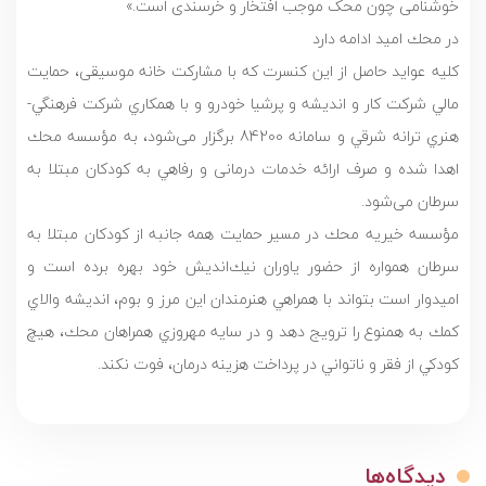
خوشنامی چون محک موجب افتخار و خرسندی است.»
در محك اميد ادامه دارد
كليه عوايد حاصل از اين كنسرت كه با مشاركت خانه موسيقى، حمايت
مالي شركت كار و انديشه و پرشيا خودرو و با همكاري شركت فرهنگي-
هنري ترانه شرقي و سامانه 84200 برگزار مى‌شود، به مؤسسه محك
اهدا شده و صرف ارائه خدمات درمانی و رفاهي به کودکان مبتلا به
سرطان می‌شود.
مؤسسه خيريه محك در مسير حمايت همه جانبه از كودكان مبتلا به
سرطان همواره از حضور ياوران نيك‌انديش خود بهره برده است و
اميدوار است بتواند با همراهي هنرمندان اين مرز و بوم، انديشه والاي
كمك به همنوع را ترويج دهد و در سايه مهروزي همراهان محك، هيچ
كودكي از فقر و ناتواني در پرداخت هزينه درمان، فوت نكند.
دیدگاه‌ها