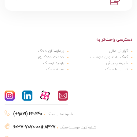
دسترسی راحت‌تر به
گزارش مالی
بیمارستان محک
کمک به عنوان داوطلب
خدمات مددکاری
شیوه پذیرش
بازدید ازمحک
تماس با محک
مجله محک
(+۹۸۲۱) 23540
شماره تماس محک
6037-7070-0011-8327
شماره کارت موسسه محک