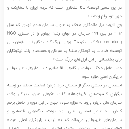
در اين مسير توسعه مانا افتخاري است که مردم ايران با مشارکت و
مهر خود رقم زده‌اند.»
وي افزود: «راز ماندگاری محک به عنوان سازمان مردم نهادی که سال
2016 در بین 299 سازمان در جهان رتبه چهارم را در ممیزی NGO
Benchmarking کسب کرده آرزوهای بزرگ گردانندگان این سازمان برای
توسعه خدمات به کودکان مبتلا به سرطان و همت‌های بلند نیکوکاران
برای پشتیبانی از این آرزوهای بزرگ است.»
مدیر عامل محک: دولت، بنگاه‌های اقتصادی و سازمان‌های غیر دولتی
بازيگران اصلي هزاره سوم
احمدیان در بخشي ديگر از سخنان خود درباره فعاليت محك در زمينه
برگزاري كنسرت‌هاي خيرخواهانه گفت: «کوفی عنان، دبيركل وقت
سازمان ملل درباره ورود به هزاره سوم، جهان در این دوره را حاصل برهم
کنش سه عنصر اساسی یعنی نهاد دولت، بنگاه‌های اقتصادی و
سازمان‌های غیردولتی مي‌داند که به ترتیب بازیگران اصلی عرصه
توانمندسازي زيرساخت‌هاي اجتماع، اقتصاد و جامعه مدنی را تشکیل