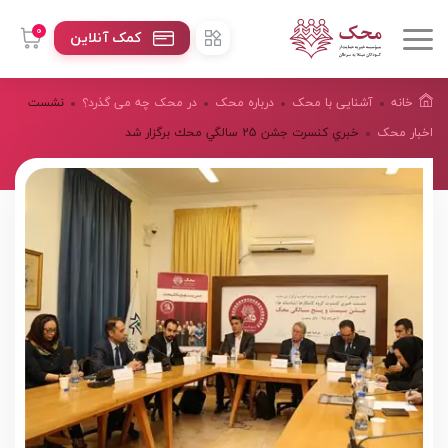
0
کمک آنلاین
خانه
آشنایی با محک
درباره محک
در محک چه می گذرد؟
نشست
اخبار محک
خبري كنسرت جشن 25 سالگي محك برگزار شد