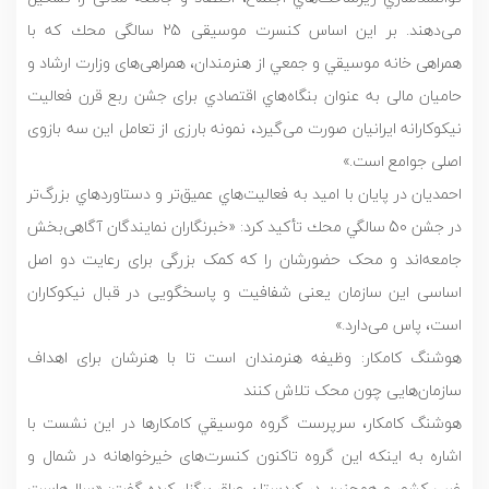
می‌دهند. بر این اساس کنسرت موسیقی 25 سالگی محك که با
همراهی خانه موسيقي و جمعي از هنرمندان، همراهی‌های وزارت ارشاد و
حامیان مالی به عنوان بنگاه‌هاي اقتصادي برای جشن ربع قرن فعاليت
نيكوكارانه ايرانيان صورت می‌گیرد، نمونه بارزی از تعامل این سه بازوی
اصلی جوامع است.»
احمدیان در پايان با اميد به فعاليت‌هاي عميق‌تر و دستاوردهاي بزرگ‌تر
در جشن 50 سالگي محك تأكيد كرد: «خبرنگاران نمایندگان آگاهی‌بخش
جامعه‌اند و محک حضورشان را که کمک بزرگی برای رعایت دو اصل
اساسی این سازمان یعنی شفافیت و پاسخگویی در قبال نیکوکاران
است، پاس می‌دارد.»
هوشنگ کامکار: وظیفه هنرمندان است تا با هنرشان برای اهداف
سازمان‌هایی چون محک تلاش كنند
هوشنگ کامکار، سرپرست گروه‌ موسيقي كامكارها در اين نشست با
اشاره به اینکه این گروه تاکنون کنسرت‌های خیرخواهانه در شمال و
غرب کشور و همچنین در کردستان عراق برگزار کرده گفت: «سال‌هاست