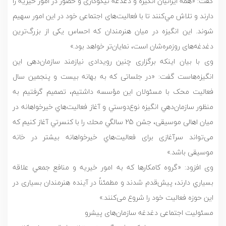
گفت: «همه ایرانیان انگیزه و دغدغه نیکوکاری و حضور در امور خیریه را
دارند و تلاش مي‌كنند تا با فعالیت‌های اجتماعی خود در این امور سهیم
شوند. این انگیزه در میان هنرمندان که احساس یکی از بزرگ‌ترین
دغدغه‌های روزمره‌شان است، نمایان‌تر خواهد بود.»
وی با بیان اینکه برگزاری چنین رویدادی نیازمند سازمان‌دهی این
انگیزه‌هاست گفت: «در جلساتی كه به بهانه بیست و پنجمین سال
فعالیت محک با مسئولان اين مؤسسه داشتیم، تصميم گرفتيم به
منظور سازمان‌دهي انگيزه نوع‌دوستي و آغاز فعاليت‌هاي خيرخواهانه در
میان اهالی موسیقی، جشن 25 سالگي محك را با كنسرتي آغاز كنيم که
می‌تواند سرآغازی برای فعاليت‌هاي خيرخواهانه بیشتر در خانه
موسیقی باشد.»
وی افزود: «گروه کامکارها كه به امور خيريه و منافع جمعي علاقه
بسياري دارند، پيش‌قدم شدند و مطمئناً در آينده هنرمندان بسیاری در
اين حوزه فعالیت خود را شروع می‌کنند.»
مسئولیت اجتماعی دغدغه سازمان‌های پیشرو