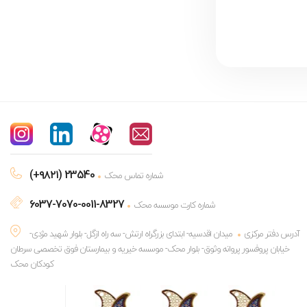
(+۹۸۲۱) 23540
شماره تماس محک
6037-7070-0011-8327
شماره کارت موسسه محک
آدرس دفتر مرکزی
میدان اقدسیه- ابتدای بزرگراه ارتش- سه راه ازگل- بلوار شهید مژدی-
خیابان پروفسور پروانه وثوق- بلوار محک- موسسه خیریه و بیمارستان فوق تخصصی سرطان
کودکان محک