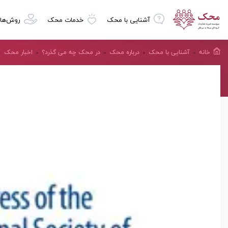
آشنایی با محک
خدمات محک
روش‌ها
خانه
آشنایی با محک
درباره محک
در محک چه می گذرد؟
اخبار محک