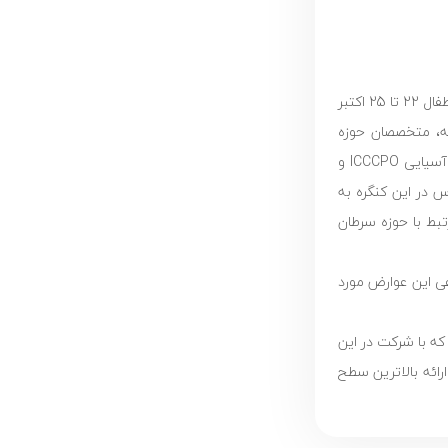
چهل و ششمین کنگره جامعه بین‌المللی سرطان کودک (SIOP) با حضور پزشکان، متخصصان و مشارکت کنندگان در فعالیت‌های بشردوستانه حوزه سرطان اطفال 22 تا 25 اکتبر
ته، متخصصان حوزه
سلامت، دانشمندان و صاحبان صنایع پزشکی و درمانی بود. سعیده قدس، بنیان‌گذار و عضو هیأت امنا و مدیره مؤسسه محک و عضو کمیته منطقه‌ای آسیایی ICCCPO و
 در این کنگره به
تبط با حوزه سرطان
های روحی و اجتماعی این عوارض مورد
ه با شرکت در این
رائه بالاترین سطح