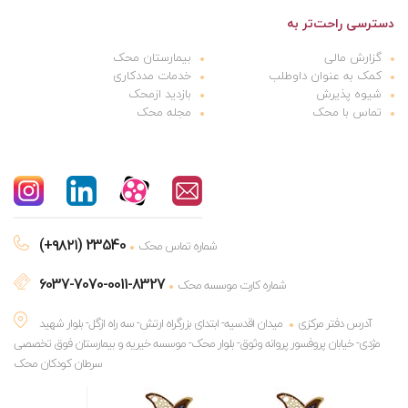
دسترسی راحت‌تر به
گزارش مالی
بیمارستان محک
کمک به عنوان داوطلب
خدمات مددکاری
شیوه پذیرش
بازدید ازمحک
تماس با محک
مجله محک
(+۹۸۲۱) 23540
شماره تماس محک
6037-7070-0011-8327
شماره کارت موسسه محک
آدرس دفتر مرکزی
میدان اقدسیه- ابتدای بزرگراه ارتش- سه راه ازگل- بلوار شهید
مژدی- خیابان پروفسور پروانه وثوق- بلوار محک- موسسه خیریه و بیمارستان فوق تخصصی
سرطان کودکان محک