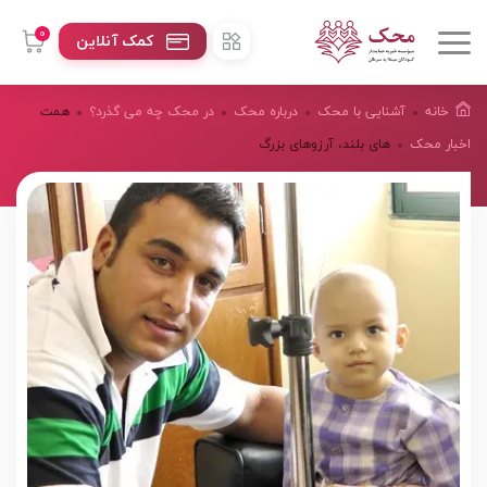
0
کمک آنلاین
خانه
آشنایی با محک
درباره محک
در محک چه می گذرد؟
همت
اخبار محک
های بلند، آرزوهای بزرگ