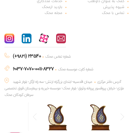
کمک به عنوان داوطلب
خدمات مددکاری
شیوه پذیرش
بازدید ازمحک
تماس با محک
مجله محک
(+۹۸۲۱) 23540
شماره تماس محک
6037-7070-0011-8327
شماره کارت موسسه محک
آدرس دفتر مرکزی
میدان اقدسیه- ابتدای بزرگراه ارتش- سه راه ازگل- بلوار شهید
مژدی- خیابان پروفسور پروانه وثوق- بلوار محک- موسسه خیریه و بیمارستان فوق تخصصی
سرطان کودکان محک