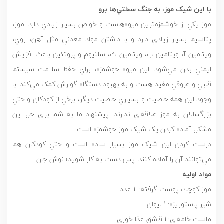
با اين شيک موز، به جنگ سختي
ها برو
موز يکي از خوشمزه‌ترين ميوه‌هاست و خواص بسيار زيادي دارد. موز،
پتاسيم بسيار زيادي دارد و با داشتن مواد معدني مثل آهن، روي،
ويتامين آ، ويتامين ب، ويتامين ث، سلنيوم و پروتئين باعث افزايش
ايمني بدن مي‌شود. اين ميوه خوشمزه، براي حفظ سلامت سيستم
قلبي و عروقي مفيد هست و به بهبود دستگاه گوارش کمک مي‌کند. با
وجود اين همه خاصيت و بسياري خاصيت ديگر، برخي از کودکان و حتي
بزرگسالان به موز علاقه‌اي ندارند. پيشنهاد ما به شما براي حل اين
مشکل آماده کردن يک شيک موز خوشمزه است.
درست کردن اين شيک موز بسيار ساده است و حتي کودکان هم
مي‌توانند آن را آماده کنند. پس دست به کار شويد؛ نوش جان.
مواد اوليه
موز كوچك پوست گرفته: 1 عدد
شير پاستوريزه: 1 ليوان
ماست خامه‌اي: 1 قاشق غذا خوري