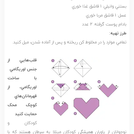
بستني وانيلي: 1 قاشق غذا خوري
عسل: 1 قاشق مربا خوري
بادام پوست گرفته: 2 عدد
طرز تهيه:
تمامي موارد را در مخلوط كن ريخته و پس از آماده شدن، ميل كنيد.
قلب
هايي از
جنس اوريگامي
با ساخت
اوريگامي، از
قهرمانان
هاي
کوچک محک
حمايت کنيد
کودکان و
نوجوانان از ياوران هميشگي کودکان مبتلا به سرطان هستند که با