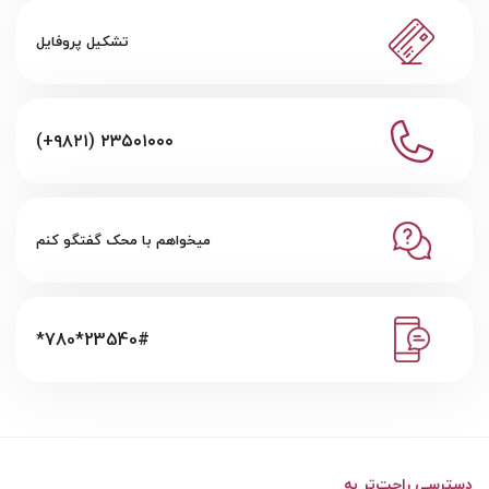
تشکیل پروفایل
(+۹۸۲۱) ۲۳۵۰۱۰۰۰
میخواهم با محک گفتگو کنم
*780*23540#
دسترسی راحت‌تر به