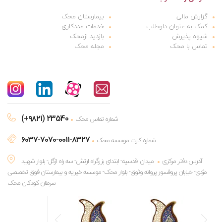
گزارش مالی
بیمارستان محک
کمک به عنوان داوطلب
خدمات مددکاری
شیوه پذیرش
بازدید ازمحک
تماس با محک
مجله محک
(+۹۸۲۱) 23540
شماره تماس محک
6037-7070-0011-8327
شماره کارت موسسه محک
آدرس دفتر مرکزی
میدان اقدسیه- ابتدای بزرگراه ارتش- سه راه ازگل- بلوار شهید
مژدی- خیابان پروفسور پروانه وثوق- بلوار محک- موسسه خیریه و بیمارستان فوق تخصصی
سرطان کودکان محک