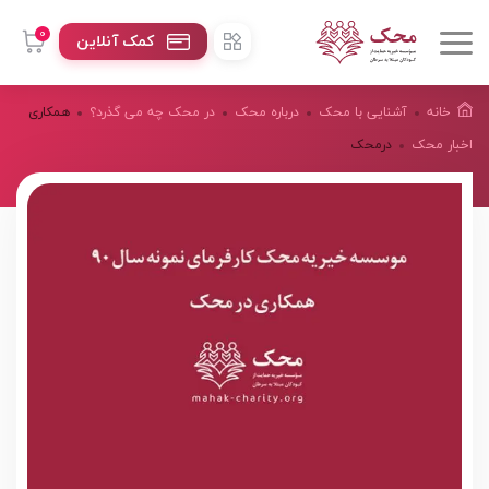
0
کمک آنلاین
خانه
آشنایی با محک
درباره محک
در محک چه می گذرد؟
همکاری
اخبار محک
درمحک