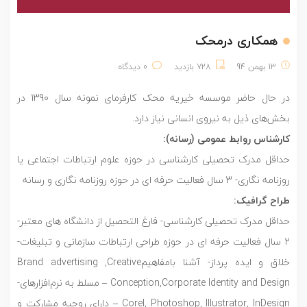
همکاری درمحک
13 بهمن 94
728 بازدید
0 دیدگاه
در حال حاضر موسسه خیریه محک کارفرمای نمونه سال 1390 در
بخش‌های ذیل به نیروی انسانی نیاز دارد.
کارشناس روابط عمومی (رسانه):
حداقل مدرک تحصیلی کارشناسی در حوزه علوم ارتباطات اجتماعی یا
روزنامه نگاری- 3 سال فعالیت حرفه ای در حوزه روزنامه نگاری و رسانه
طراح گرافیک:
حداقل مدرک تحصیلی کارشناسی- فارغ التحصیل از دانشگاه های معتبر-
2 سال فعالیت حرفه ای در حوزه طراحی ارتباطات سازمانی و تبلیغات-
خلاق و ایده پرداز- آشنا بامفاهیمBrand advertising ,Creative
Conception,Corporate Identity and Design – مسلط به نرم‌افزارهای-
Corel, Photoshop, Illustrator, InDesign – دارای روحیه مشارکت و