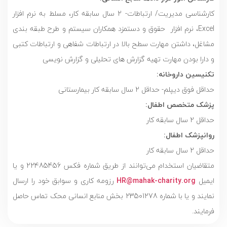
کارشناسی مدیریت/ ارتباطات- 2 سال سابقه کار، مسلط به نرم افزار
Excel، نرم افزار حقوق و دستمزد همکاران سیستم و طرح طبقه بندی
مشاغل، داشتن مهارت سطح بالا در ارتباطات شفاهی و ارتباطات کتبی
و دارا بودن مهارت تهیه گزارش های تحلیلی و گزارش نویسی
تکنیسین داروخانه:
حداقل فوق دیپلم- حداقل 2 سال سابقه کار بیمارستانی
پزشک متخصص اطفال:
حداقل 2 سال سابقه کار
روانپزشک اطفال:
حداقل 2 سال سابقه کار
متقاضیان استخدام می‌توانند از طریق شماره فکس 22485456 و یا
ایمیل
HR@mahak-charity.org
رزومه‌ کاری و سوابق خود را ارسال
نمایند و یا با شماره‌ 23501278 بخش منابع انسانی محک تماس حاصل
فرمایند.