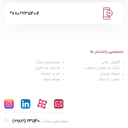
*780*23540#
دسترسی راحت‌تر به
گزارش مالی
بیمارستان محک
کمک به عنوان داوطلب
خدمات مددکاری
شیوه پذیرش
بازدید ازمحک
تماس با محک
مجله محک
(+۹۸۲۱) 23540
شماره تماس محک