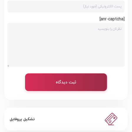
[anr-captcha]
ثبت دیدگاه
تشکیل پروفایل