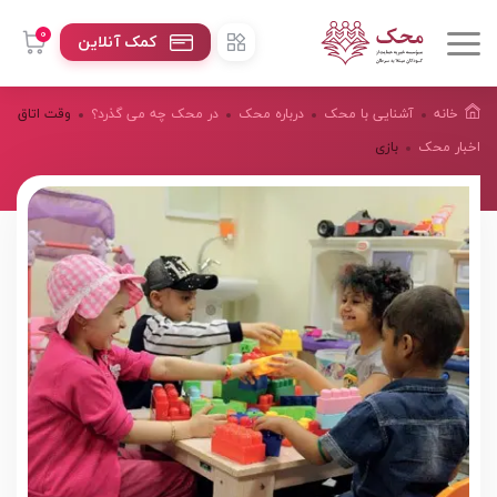
0
کمک آنلاین
خانه
آشنایی با محک
درباره محک
در محک چه می گذرد؟
وقت اتاق
اخبار محک
بازی