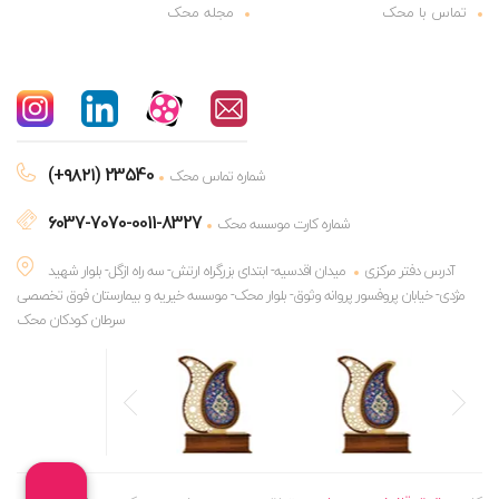
تماس با محک
مجله محک
(+۹۸۲۱) 23540
شماره تماس محک
6037-7070-0011-8327
شماره کارت موسسه محک
آدرس دفتر مرکزی
میدان اقدسیه- ابتدای بزرگراه ارتش- سه راه ازگل- بلوار شهید
مژدی- خیابان پروفسور پروانه وثوق- بلوار محک- موسسه خیریه و بیمارستان فوق تخصصی
سرطان کودکان محک