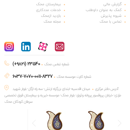
گزارش مالی
بیمارستان محک
کمک به عنوان داوطلب
خدمات مددکاری
شیوه پذیرش
بازدید ازمحک
تماس با محک
مجله محک
(+۹۸۲۱) 23540
شماره تماس محک
6037-7070-0011-8327
شماره کارت موسسه محک
آدرس دفتر مرکزی
میدان اقدسیه- ابتدای بزرگراه ارتش- سه راه ازگل- بلوار شهید
مژدی- خیابان پروفسور پروانه وثوق- بلوار محک- موسسه خیریه و بیمارستان فوق تخصصی
سرطان کودکان محک