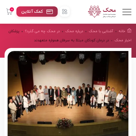
0
کمک آنلاین
خانه
آشنایی با محک
درباره محک
در محک چه می گذرد؟
پزشکان
اخبار محک
در درمان کودکان مبتلا به سرطان همواره متعهدند