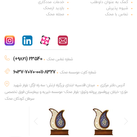
کمک به عنوان داوطلب
خدمات مددکاری
شیوه پذیرش
بازدید ازمحک
تماس با محک
مجله محک
(+۹۸۲۱) 23540
شماره تماس محک
6037-7070-0011-8327
شماره کارت موسسه محک
آدرس دفتر مرکزی
میدان اقدسیه- ابتدای بزرگراه ارتش- سه راه ازگل- بلوار شهید
مژدی- خیابان پروفسور پروانه وثوق- بلوار محک- موسسه خیریه و بیمارستان فوق تخصصی
سرطان کودکان محک