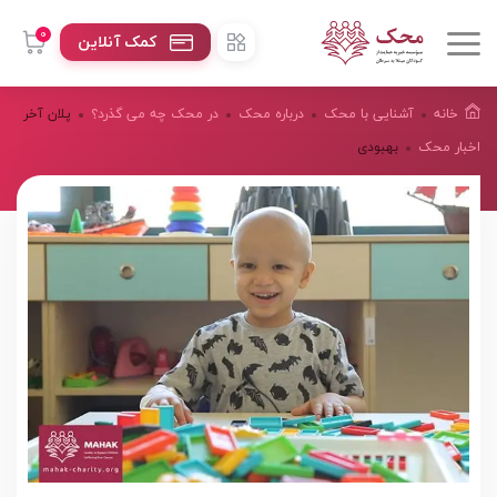
0
کمک آنلاین
خانه
آشنایی با محک
درباره محک
در محک چه می گذرد؟
پلان آخر
اخبار محک
بهبودی