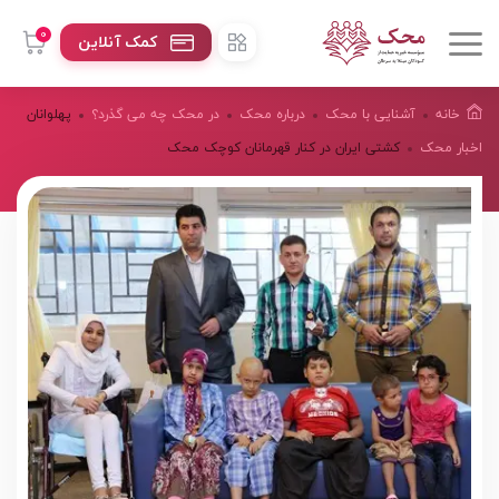
0
کمک آنلاین
خانه
آشنایی با محک
درباره محک
در محک چه می گذرد؟
پهلوانان
اخبار محک
کشتی ایران در کنار قهرمانان کوچک محک