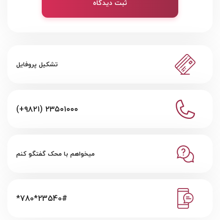
ثبت دیدگاه
تشکیل پروفایل
(+۹۸۲۱) ۲۳۵۰۱۰۰۰
میخواهم با محک گفتگو کنم
*780*23540#