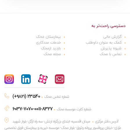
دسترسی راحت‌تر به
گزارش مالی
بیمارستان محک
کمک به عنوان داوطلب
خدمات مددکاری
شیوه پذیرش
بازدید ازمحک
تماس با محک
مجله محک
(+۹۸۲۱) 23540
شماره تماس محک
6037-7070-0011-8327
شماره کارت موسسه محک
آدرس دفتر مرکزی
میدان اقدسیه- ابتدای بزرگراه ارتش- سه راه ازگل- بلوار شهید
مژدی- خیابان پروفسور پروانه وثوق- بلوار محک- موسسه خیریه و بیمارستان فوق تخصصی