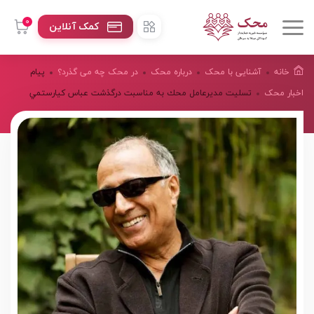
0
کمک آنلاین
خانه
آشنایی با محک
درباره محک
در محک چه می گذرد؟
پيام
اخبار محک
تسليت مديرعامل محك به مناسبت درگذشت عباس كيارستمي