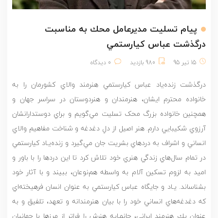
پيام تسليت مديرعامل محك به مناسبت
درگذشت عباس كيارستمي
15 تیر 95
980 بازدید
0 دیدگاه
درگذشت زنده‌ياد عباس كيارستمي هنرمند والاي كشورمان را به
خانواده محترم ايشان، هنرمندان و هنردوستان در سراسر جهان و
همچنین خانواده بزرگ محک تسلیت مي‌گويم و براي دوستدارانشان
آرزوي شكيبايي دارم. هنر اصيل از دلِ دغدغه و شناخت مفاهيم والاي
انساني و اشراف به دردهاي بشريت جان مي‌گيرد و زنده‌يـاد كيارستمي
در تمام سال‌هاي زندگي هنري خود تلاش كرد تا اين دردها را با باور و
اميد به لزوم تسكين آلام به واسطه هم‌نوعان، ببيند و با آثار خود
بشناساند. يـاد و جايگاه عباس كيارستمي به عنوان انسان فرهيخته‌اي
كه دغدغه‌هاي انساني خود را با بيان هنرمندانه و تعهد، تلفيق و به
عنوان يك هنرمند ايراني، جانمـايه هنرش را فراتر از مرزها با جهانيان