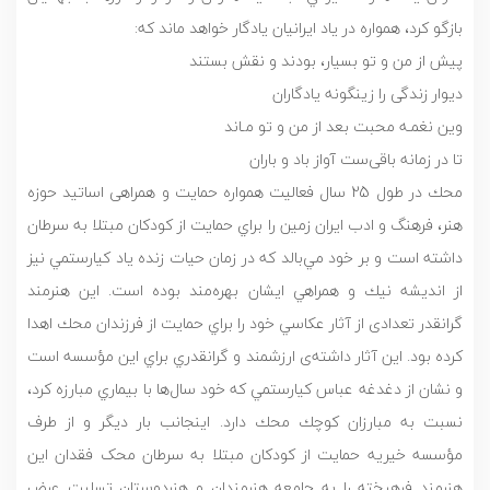
بازگو كرد، همواره در ياد ايرانيان يادگار خواهد ماند كه:
پیش از من و تو بسیار، بودند و نقش بستند
دیوار زندگی را زینگونه یادگاران
وین نغمـه محبت بعد از من و تو مـاند
تا در زمانه باقی‌ست آواز باد و باران
محك در طول 25 سال فعاليت همواره حمایت و همراهی اساتید حوزه
هنر، فرهنگ و ادب ایران زمین را براي حمايت از كودكان مبتلا به سرطان
داشته است و بر خود مي‌بالد که در زمان حيات زنده ياد كيارستمي نيز
از انديشه نيك و همراهي ايشان بهره‌مند بوده است. اين هنرمند
گرانقدر تعدادی از آثار عكاسي خود را براي حمايت از فرزندان محك اهدا
کرده بود. این آثار داشته‌ی ارزشمند و گرانقدري براي اين مؤسسه است
و نشان از دغدغه عباس كيارستمي كه خود سال‌ها با بيماري مبارزه کرد،
نسبت به مبارزان كوچك محك دارد. اینجانب بار ديگر و از طرف
مؤسسه خیریه حمایت از کودکان مبتلا به سرطان محک فقدان این
هنرمند فرهیخته را به جامعه هنرمندان و هنردوستان تسلیت عرض