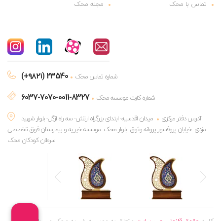
تماس با محک
مجله محک
(+۹۸۲۱) 23540
شماره تماس محک
6037-7070-0011-8327
شماره کارت موسسه محک
آدرس دفتر مرکزی
میدان اقدسیه- ابتدای بزرگراه ارتش- سه راه ازگل- بلوار شهید
مژدی- خیابان پروفسور پروانه وثوق- بلوار محک- موسسه خیریه و بیمارستان فوق تخصصی
سرطان کودکان محک
کلیه
حقوق قانونی وب سایت
متعلق به موسسه خیریه محک می باشد