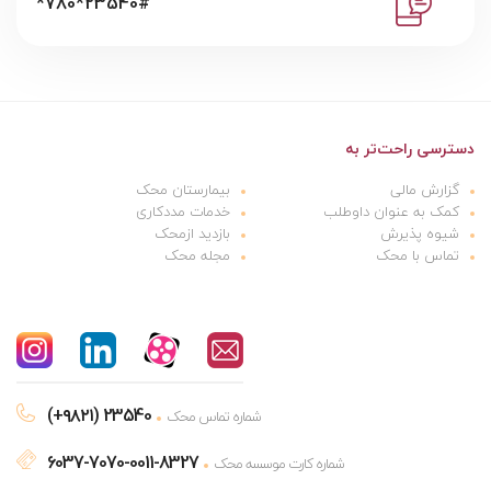
*780*23540#
دسترسی راحت‌تر به
گزارش مالی
بیمارستان محک
کمک به عنوان داوطلب
خدمات مددکاری
شیوه پذیرش
بازدید ازمحک
تماس با محک
مجله محک
(+۹۸۲۱) 23540
شماره تماس محک
6037-7070-0011-8327
شماره کارت موسسه محک