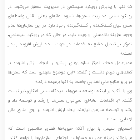
كه تنها با پذيرش رويكرد سيستمي در مديريت محقق مي‌شود. در
رويكرد سنتي مديريت سمن‌ها، شيوه اعانه‌اي يعني نقش واسطه‌اي
سمن ميان كمك‌كننده و كمك‌گيرنده وجود دارد. در اين سازمان‌ها عدم
وجود هزينه بالادستي اولويت دارد، در حالي كه در رويكرد سيستمي،
تمركز بر تبديل منابع به خدمات در جهت ايجاد ارزش افزوده پايدار
است.»
مديرعامل محك تمركز سازمان‌هاي پيشرو را ايجاد ارزش افزوده بر
كمك‌هاي مردم دانست و گفت: «اين موضوع تعهدي است كه سمن‌ها
در برابر منابع مالي اهدايي جامعه به آنها برعهده دارند.»
وي با تأكيد بر اينكه توسعه سمن‌ها با ديدگاه سنتي امكان‌پذير نيست
گفت: «‌با اقدامات اعانه‌اي، نمي‌توان سمن‌ها را رشد و توسعه داد و
رشد و توسعه سازمان نيازمند ايجاد ارزش افزوده بر روي منابع مالي
اهدايي است.»
احمدیان سپس با بیان آنکه خیریه‌ها فضای مناسبی است که
می‌توانند زمینه عمل به مسئولیت اجتماعی سازمان‌ها را فراهم کنند