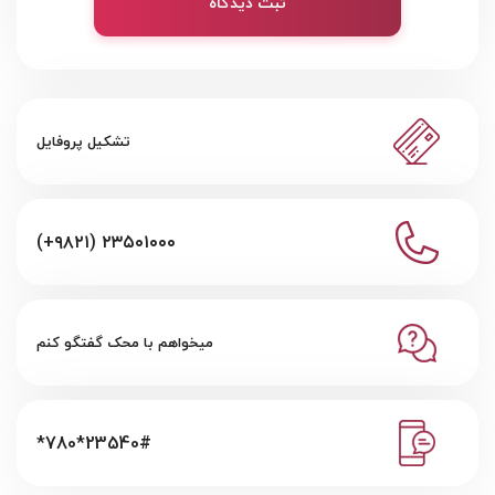
ثبت دیدگاه
تشکیل پروفایل
(+۹۸۲۱) ۲۳۵۰۱۰۰۰
میخواهم با محک گفتگو کنم
*780*23540#