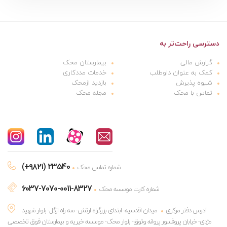
دسترسی راحت‌تر به
گزارش مالی
بیمارستان محک
کمک به عنوان داوطلب
خدمات مددکاری
شیوه پذیرش
بازدید ازمحک
تماس با محک
مجله محک
(+۹۸۲۱) 23540
شماره تماس محک
6037-7070-0011-8327
شماره کارت موسسه محک
آدرس دفتر مرکزی
میدان اقدسیه- ابتدای بزرگراه ارتش- سه راه ازگل- بلوار شهید
مژدی- خیابان پروفسور پروانه وثوق- بلوار محک- موسسه خیریه و بیمارستان فوق تخصصی