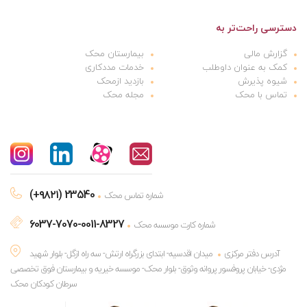
دسترسی راحت‌تر به
گزارش مالی
بیمارستان محک
کمک به عنوان داوطلب
خدمات مددکاری
شیوه پذیرش
بازدید ازمحک
تماس با محک
مجله محک
(+۹۸۲۱) 23540
شماره تماس محک
6037-7070-0011-8327
شماره کارت موسسه محک
آدرس دفتر مرکزی
میدان اقدسیه- ابتدای بزرگراه ارتش- سه راه ازگل- بلوار شهید
مژدی- خیابان پروفسور پروانه وثوق- بلوار محک- موسسه خیریه و بیمارستان فوق تخصصی
سرطان کودکان محک