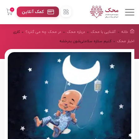
0
کمک آنلاین
خانه
آشنایی با محک
درباره محک
در محک چه می گذرد؟
کاری
اخبار محک
کنیم ستاره سلامتی‌شون بدرخشه