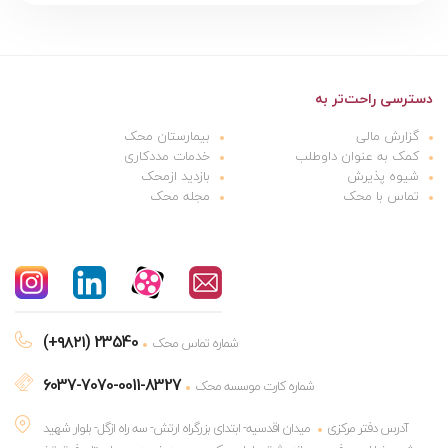
دسترسی راحت‌تر به
گزارش مالی
بیمارستان محک
کمک به عنوان داوطلب
خدمات مددکاری
شیوه پذیرش
بازدید ازمحک
تماس با محک
مجله محک
(+۹۸۲۱) 23540
شماره تماس محک
6037-7070-0011-8327
شماره کارت موسسه محک
آدرس دفتر مرکزی
میدان اقدسیه- ابتدای بزرگراه ارتش- سه راه ازگل- بلوار شهید