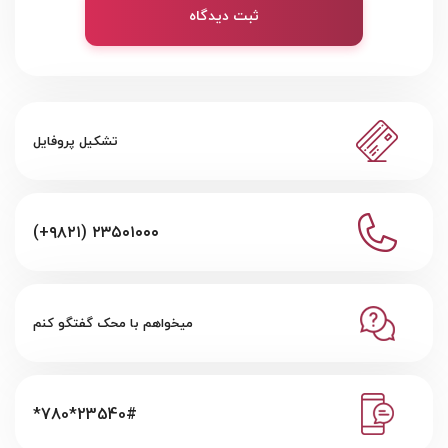
ثبت دیدگاه
تشکیل پروفایل
(+۹۸۲۱) ۲۳۵۰۱۰۰۰
میخواهم با محک گفتگو کنم
*780*23540#