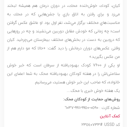
كيان، كودك خوش‌خنده محك، در دوران درمان هم همیشه لبخند
می‌زد و براي رفتن به اتاق بازي يا جشن‌هايي كه در محك به
مناسبت‌هاي مختلف برگزار مي‌شد، نفر اول بود. او عاشق عکس گرفتن
است؛ چه زمانی که خودش مقابل دوربین می‌نشیند و چه در روزهایی
که دروبین به دست در بخش‌های مختلف بیمارستان می‌چرخید. کیان
وقتی عکس‌های دوران درمانش را دید گفت: «حالا که مو دارم هم از
من عکس بگیرید.»
او یکی از 7600 کودک بهبودیافته از سرطان است که خبر خوش
سلامتی‌اش را در هفته کودکان بهبودیافته محک به شما اعضای این
خانواده، که صاحب این خبر خوش هستید، می‌رسانیم.
یک هفته خوش خبری با محک…
روش‌های حمایت از کودکان محک:
شماره کارت : ٠٥٩٠-٩٩٥٠-٩٩١١-٦٠٣٧
کمک آنلاین
کد USSD: #٢٣٥٤٠٧٣٣ ‏‎