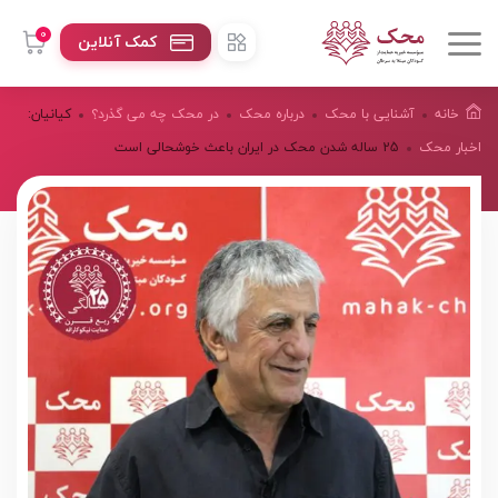
0
کمک آنلاین
خانه
آشنایی با محک
درباره محک
در محک چه می گذرد؟
کیانیان:
اخبار محک
25 ساله شدن محک در ایران باعث خوشحالی است