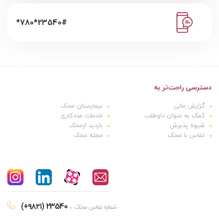
*780*23540#
دسترسی راحت‌تر به
گزارش مالی
بیمارستان محک
کمک به عنوان داوطلب
خدمات مددکاری
شیوه پذیرش
بازدید ازمحک
تماس با محک
مجله محک
(+۹۸۲۱) 23540
شماره تماس محک