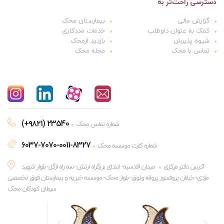
دسترسی راحت‌تر به
گزارش مالی
بیمارستان محک
کمک به عنوان داوطلب
خدمات مددکاری
شیوه پذیرش
بازدید ازمحک
تماس با محک
مجله محک
(+۹۸۲۱) 23540
شماره تماس محک
6037-7070-0011-8327
شماره کارت موسسه محک
آدرس دفتر مرکزی
میدان اقدسیه- ابتدای بزرگراه ارتش- سه راه ازگل- بلوار شهید
مژدی- خیابان پروفسور پروانه وثوق- بلوار محک- موسسه خیریه و بیمارستان فوق تخصصی
سرطان کودکان محک