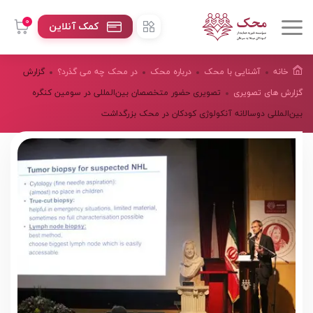
0
کمک آنلاین
خانه
آشنایی با محک
درباره محک
در محک چه می گذرد؟
گزارش
گزارش های تصویری
تصویری حضور متخصصان بین‌المللی در سومین کنگره
بین‌المللی دوسالانه آنکولوژی کودکان در محک بزرگداشت