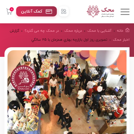
0
کمک آنلاین
خانه
آشنایی با محک
درباره محک
در محک چه می گذرد؟
گزارش
اخبار محک
تصویری روز اول بازارچه بهاري همزمان با 25 سالگي