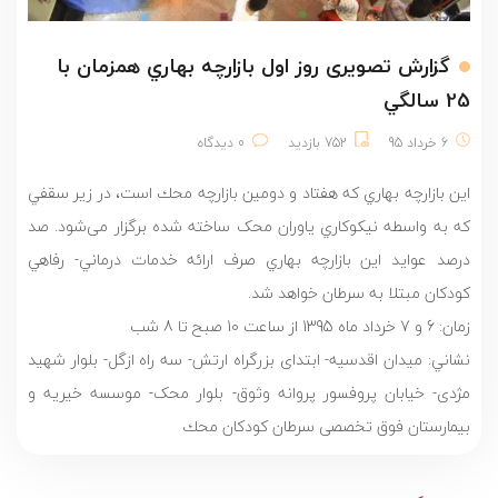
گزارش تصویری روز اول بازارچه بهاري همزمان با
25 سالگي
6 خرداد 95
752 بازدید
0 دیدگاه
این بازارچه بهاري كه هفتاد و دومين بازارچه محك است، در زير سقفي
كه به واسطه نيكوكاري یاوران محک ساخته شده برگزار می‌شود. صد‌
درصد عوايد اين بازارچه بهاري صرف ارائه خدمات درماني- رفاهي
كودكان مبتلا به سرطان خواهد شد.
زمان: 6 و 7 خرداد ماه 1395 از ساعت 10 صبح تا 8 شب
نشاني: میدان اقدسیه- ابتدای بزرگراه ارتش- سه راه ازگل- بلوار شهید
مژدی- خیابان پروفسور پروانه وثوق- بلوار محک- موسسه خیریه و
بیمارستان فوق تخصصی سرطان كودكان محك