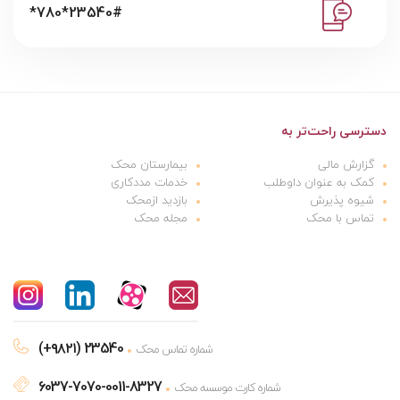
*780*23540#
دسترسی راحت‌تر به
گزارش مالی
بیمارستان محک
کمک به عنوان داوطلب
خدمات مددکاری
شیوه پذیرش
بازدید ازمحک
تماس با محک
مجله محک
(+۹۸۲۱) 23540
شماره تماس محک
6037-7070-0011-8327
شماره کارت موسسه محک