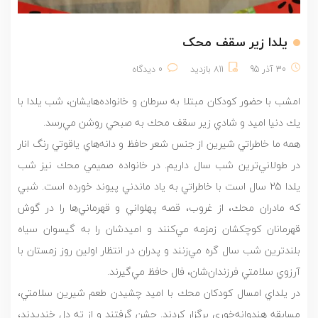
یلدا زیر سقف محک
30 آذر 95
811 بازدید
0 دیدگاه
امشب با حضور كودكان مبتلا به سرطان و خانواده‌هايشان، شب يلدا با
يك دنيا اميد و شادي زير سقف محك به صبحي روشن مي‌رسد.
همه ما خاطراتي شيرين از جنس شعر حافظ و دانه‌هاي ياقوتي رنگ انار
در طولاني‌ترين شب سال داريم. در خانواده صميمي محك نيز شب
يلدا 25 سال است با خاطراتي به ياد ماندني پيوند خورده است. شبي
كه مادران محك، از غروب، قصه پهلواني و قهرماني‌ها را در گوش
قهرمانان كوچكشان زمزمه مي‌كنند و اميدشان را به گيسوان سياه
بلندترين شب سال گره مي‌زنند و پدران در انتظار اولين روز زمستان با
آرزوي سلامتي فرزندان‌شان، فال حافظ مي‌گيرند.
در يلداي امسال كودكان محك با اميد چشيدن طعم شيرين سلامتي،
مسابقه هندوانه‌خوري برگزار كردند. جشن گرفتند و از ته دل خنديدند،