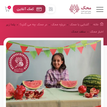
0
کمک آنلاین
خانه
آشنایی با محک
درباره محک
در محک چه می گذرد؟
یلدا زیر
اخبار محک
سقف محک