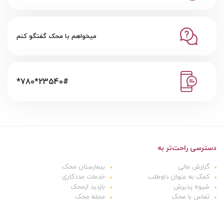
میخواهم با محک گفتگو کنم
*780*23540#
دسترسی راحت‌تر به
گزارش مالی
بیمارستان محک
کمک به عنوان داوطلب
خدمات مددکاری
شیوه پذیرش
بازدید ازمحک
تماس با محک
مجله محک