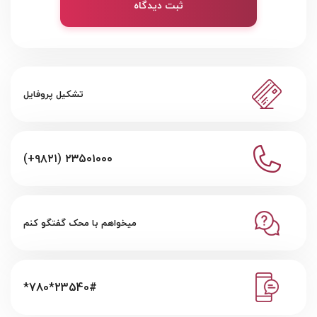
ثبت دیدگاه
تشکیل پروفایل
(+۹۸۲۱) ۲۳۵۰۱۰۰۰
میخواهم با محک گفتگو کنم
*780*23540#