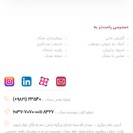
دسترسی راحت‌تر به
گزارش مالی
بیمارستان محک
کمک به عنوان داوطلب
خدمات مددکاری
شیوه پذیرش
بازدید ازمحک
تماس با محک
مجله محک
(+۹۸۲۱) 23540
شماره تماس محک
6037-7070-0011-8327
شماره کارت موسسه محک
آدرس دفتر مرکزی
میدان اقدسیه- ابتدای بزرگراه ارتش- سه راه ازگل- بلوار شهید
مژدی- خیابان پروفسور پروانه وثوق- بلوار محک- موسسه خیریه و بیمارستان فوق تخصصی