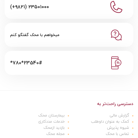
(+۹۸۲۱) ۲۳۵۰۱۰۰۰
میخواهم با محک گفتگو کنم
*780*23540#
دسترسی راحت‌تر به
گزارش مالی
بیمارستان محک
کمک به عنوان داوطلب
خدمات مددکاری
شیوه پذیرش
بازدید ازمحک
تماس با محک
مجله محک