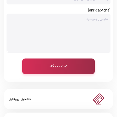
[anr-captcha]
ثبت دیدگاه
تشکیل پروفایل