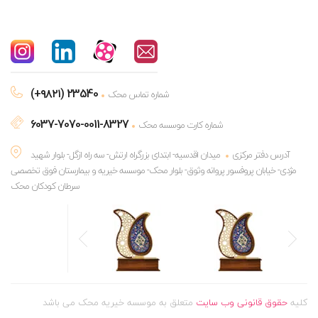
(+۹۸۲۱) 23540
شماره تماس محک
6037-7070-0011-8327
شماره کارت موسسه محک
آدرس دفتر مرکزی
میدان اقدسیه- ابتدای بزرگراه ارتش- سه راه ازگل- بلوار شهید
مژدی- خیابان پروفسور پروانه وثوق- بلوار محک- موسسه خیریه و بیمارستان فوق تخصصی
سرطان کودکان محک
کلیه
حقوق قانونی وب سایت
متعلق به موسسه خیریه محک می باشد