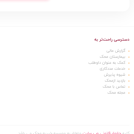
دسترسی راحت‌تر به
گزارش مالی
بیمارستان محک
کمک به عنوان داوطلب
خدمات مددکاری
شیوه پذیرش
بازدید ازمحک
تماس با محک
مجله محک
کلیه
حقوق قانونی وب سایت
متعلق به موسسه خیریه محک می باشد