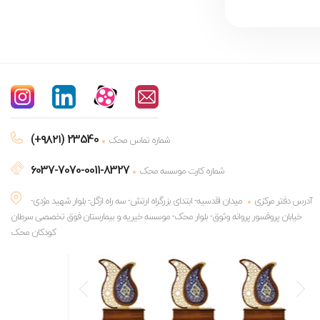
(+۹۸۲۱) 23540
شماره تماس محک
6037-7070-0011-8327
شماره کارت موسسه محک
آدرس دفتر مرکزی
میدان اقدسیه- ابتدای بزرگراه ارتش- سه راه ازگل- بلوار شهید مژدی-
خیابان پروفسور پروانه وثوق- بلوار محک- موسسه خیریه و بیمارستان فوق تخصصی سرطان
کودکان محک