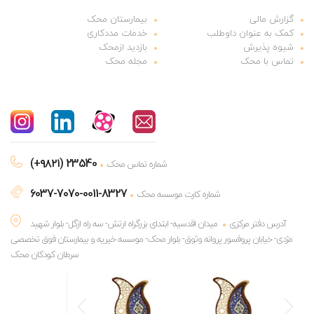
گزارش مالی
بیمارستان محک
کمک به عنوان داوطلب
خدمات مددکاری
شیوه پذیرش
بازدید ازمحک
تماس با محک
مجله محک
(+۹۸۲۱) 23540
شماره تماس محک
6037-7070-0011-8327
شماره کارت موسسه محک
آدرس دفتر مرکزی
میدان اقدسیه- ابتدای بزرگراه ارتش- سه راه ازگل- بلوار شهید
مژدی- خیابان پروفسور پروانه وثوق- بلوار محک- موسسه خیریه و بیمارستان فوق تخصصی
سرطان کودکان محک