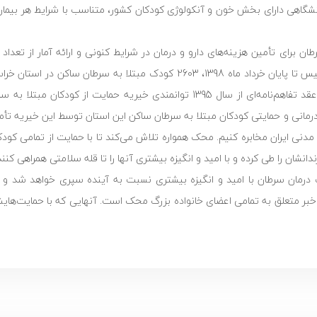
دانشگاهی دارای بخش خون و آنکولوژی کودکان کشور، متناسب با شرایط هر بیمار
طان برای تأمین هزینه‌های دارو و درمان در شرایط کنونی و ارائه آمار از تعداد 
تحت حمایت محک در استان خراسان افزود: «این مؤسسه از ابتدای تأسیس تا پایان خرداد ماه 1398، 2603 کودک مبتل
خود قرار داده است که 427 نفر آنها بهبودیافتند. لازم به ذکر است با عقد تفاهم‌‌نامه‌ای از سال 1395 توانمندی خیریه
ار گرفته و در حال حاضر 60 درصد هزینه‌های درمانی و حمایتی کودکان مبتلا به سرطان ساکن این استان توسط این
ی ایران مخابره کنیم. محک همواره تلاش می‌کند تا با حمایت از تمامی کودک
انشان را طی کرده و با امید و انگیزه بیشتری آنها را تا قله سلامتی همراهی کنند
ت درمان سرطان با امید و انگیزه بیشتری نسبت به آینده سپری خواهد شد و 
 خبر متعلق به تمامی اعضای خانواده بزرگ محک است. آنهایی که با حمایت‌هایشا