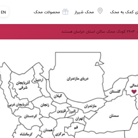
ی کمک به محک
محک شیراز
محصولات محک
EN
2603 کودک محک ساکن استان خراسان هستند