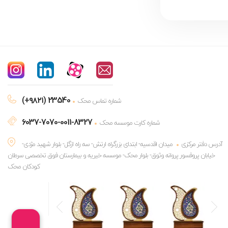
(+۹۸۲۱) 23540
شماره تماس محک
6037-7070-0011-8327
شماره کارت موسسه محک
آدرس دفتر مرکزی
میدان اقدسیه- ابتدای بزرگراه ارتش- سه راه ازگل- بلوار شهید مژدی-
خیابان پروفسور پروانه وثوق- بلوار محک- موسسه خیریه و بیمارستان فوق تخصصی سرطان
کودکان محک