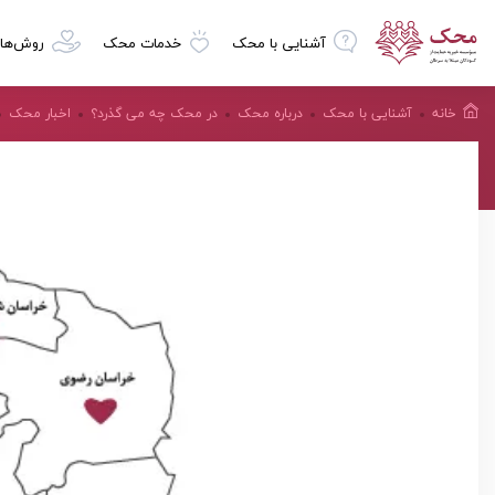
آشنایی با محک
خدمات محک
روش‌ها
خانه
آشنایی با محک
درباره محک
در محک چه می گذرد؟
اخبار محک