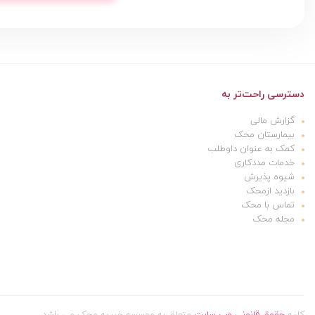
دسترسی راحت‌تر به
گزارش مالی
بیمارستان محک
کمک به عنوان داوطلب
خدمات مددکاری
شیوه پذیرش
بازدید ازمحک
تماس با محک
مجله محک
کلیه
حقوق قانونی وب سایت
متعلق به موسسه خیریه محک می باشد