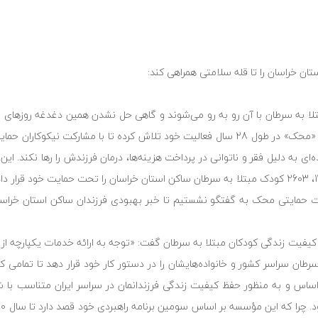
بتلا به سرطان با آن رو به رو می‌شوند و گاهی حل نشدن همین دغدغه روزهای 
آن‌ها سخت‌تر می‌کند. مؤسسه خیریه حمایت از کودکان مبتلا به سرطان «محک» در طول 28 سال فعالیت خود تلاش کرده تا با م
ه‌ای به دلیل فقر و ناتوانی در پرداخت هزینه‌ها، درمان فرزندش را رها نکند. ا
مأموریت خود از ابتدای تأسیس (سال 1370) تا پایان خرداد ماه سال 1398، 2603 کودک مبتلا به سرطان ساکن استان خراسان را تحت ح
خدمات حمایتی محک به گفتگو نشستیم تا خبر بهبودی فرزندان ساکن استان خراسان‌
 کیفیت زندگی کودکان مبتلا به سرطان گفت: «توجه به ارائه خدمات یکپارچه
دکان مبتلا به سرطان سراسر کشور و خانواده‌هایشان را در دستور کار خود قرار دهد تا تمامی
ین اساس و به منظور حفظ کیفیت زندگی فرزندانمان در سراسر ایران متناسب با ش