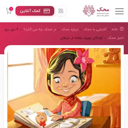
0
کمک آنلاین
خانه
آشنایی با محک
درباره محک
در محک چه می گذرد؟
7 دی، روز
اخبار محک
کودکان بهبود یافته از سرطان