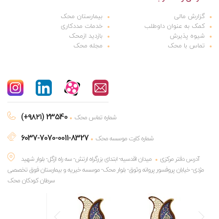
گزارش مالی
بیمارستان محک
کمک به عنوان داوطلب
خدمات مددکاری
شیوه پذیرش
بازدید ازمحک
تماس با محک
مجله محک
(+۹۸۲۱) 23540
شماره تماس محک
6037-7070-0011-8327
شماره کارت موسسه محک
آدرس دفتر مرکزی
میدان اقدسیه- ابتدای بزرگراه ارتش- سه راه ازگل- بلوار شهید
مژدی- خیابان پروفسور پروانه وثوق- بلوار محک- موسسه خیریه و بیمارستان فوق تخصصی
سرطان کودکان محک