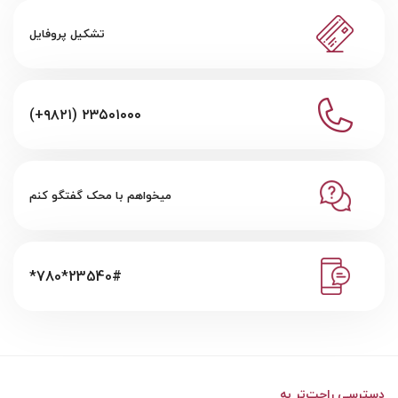
تشکیل پروفایل
(+۹۸۲۱) ۲۳۵۰۱۰۰۰
میخواهم با محک گفتگو کنم
*780*23540#
دسترسی راحت‌تر به