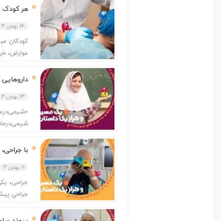
هر کودک حق
14 بهمن 3
کودکان مبت
عوارض، خر
داروهایی که
13 بهمن 3
«شیمی‌درما
شیمی‌درمان
با جراحی،
11 بهمن 3
جراحی، یکی
جراحي پيشگ
پیوند سلو