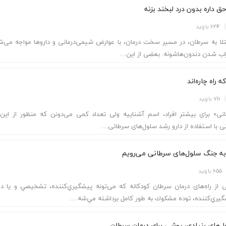
 داره بدون درد لبخند بزنه
624 بازدید
لا به سرطان، در مسیر سخت درمان، با عوارض شیمی‌درمانی و داروها مواجه می‌ش
اب شدن دندون‌هاشونه. بعضی از این…
 راه چاره‌اند
711 بازدید
نی» برای بیشتر افراد، اسم آشناییه ولی تعداد کمی می‌دونن که منظور از این 
ی با استفاده از دارو رشد سلول‌های سرطانی…
 به جنگ سلول‌های سرطانی می‌رویم
655 بازدید
 از راه‌های درمان سرطان کودکانه که می‌تونه پيشگيري‌كننده، تشخيصي و یا در
يري‌كننده، توده مشكوك به طور كامل برداشته مي‌شه….
ل‌های بنیادی، روشی برای درمان سرطان