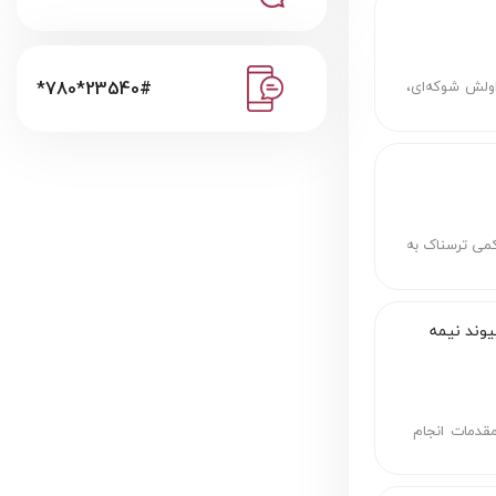
*780*23540#
اولش شوکه‌ای،
کمی ترسناک به
وند نیمه
مقدمات انجام