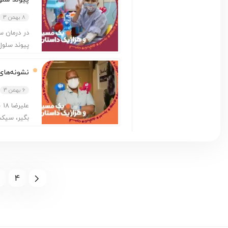
8 بهمن 3
در درمان س
پیوند سلول
نشونه‌‎های کوچیک رو جدی بگیریم!
6 بهمن 3
عل
بگیر، سیک
4