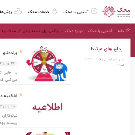
آشنایی با محک
خدمات محک
روش‌ها
خانه
آشنایی با محک
درباره محک
بایگانی برای دسته بندی "در محک چه م
ارجاع های مرتبط:
برنده‌شو…
هنوز ارجاعی ثبت نشده
24 بهمن 3
است
یه جایی ت
می‌کنی که 
اطلاعیه م
20 بهمن 3
نیکوکاران 
بیستم بهمن