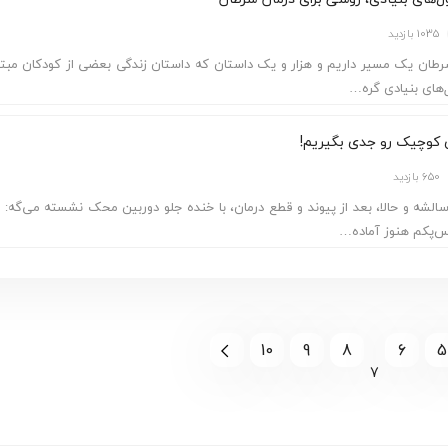
1035 بازدید
رطان یک مسیر داریم و هزار و یک داستان که داستان زندگی بعضی از کودکان مبتل
‌های بنیادی گره…
650 بازدید
یرضا ۱۸ سالشه و حالا، بعد از پیوند و قطع درمان، با خنده جلو دوربین محک نشسته می‌گه: 
س‌پکم هنوز آماده…
10
9
8
6
5
7