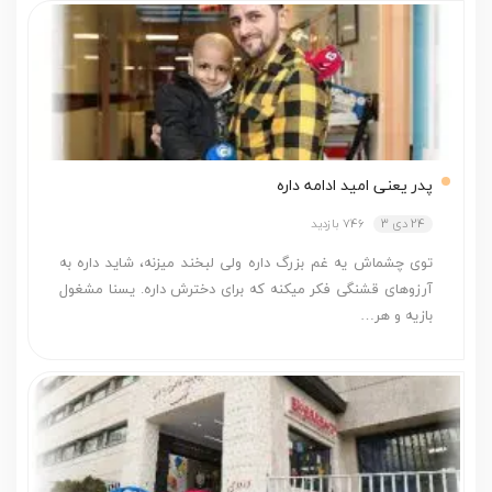
پدر یعنی امید ادامه داره
24 دی 3
746 بازدید
توی چشماش یه غم بزرگ داره ولی لبخند می­زنه، شاید داره به
آرزوهای قشنگی فکر می­کنه که برای دخترش داره. یسنا مشغول
بازیه و هر…