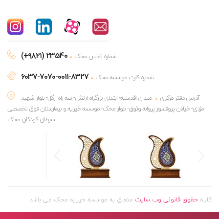
(+۹۸۲۱) 23540
شماره تماس محک
6037-7070-0011-8327
شماره کارت موسسه محک
آدرس دفتر مرکزی
میدان اقدسیه- ابتدای بزرگراه ارتش- سه راه ازگل- بلوار شهید
مژدی- خیابان پروفسور پروانه وثوق- بلوار محک- موسسه خیریه و بیمارستان فوق تخصصی
سرطان کودکان محک
کلیه
حقوق قانونی وب سایت
متعلق به موسسه خیریه محک می باشد