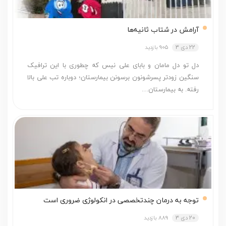
آرامش در شتاب ثانیه‌ها
22 دی 3
905 بازدید
دل تو دل مامان و بابای علی نیس که چطوری با این ترافیک
سنگین زودتر پسرشونون برسونن بیمارستان؛ دوباره تب علی بالا
رفته. به بیمارستان…
توجه به درمان چندتخصصی در انکولوژی ضروری است
20 دی 3
889 بازدید