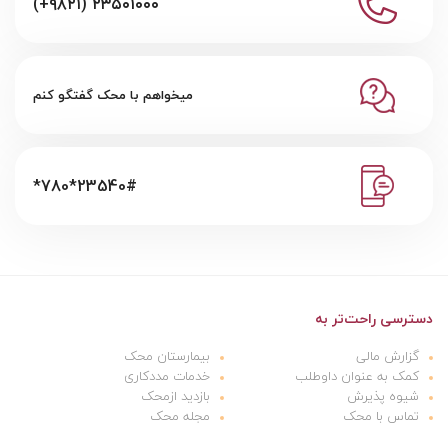
(+۹۸۲۱) ۲۳۵۰۱۰۰۰
میخواهم با محک گفتگو کنم
*780*23540#
دسترسی راحت‌تر به
گزارش مالی
بیمارستان محک
کمک به عنوان داوطلب
خدمات مددکاری
شیوه پذیرش
بازدید ازمحک
تماس با محک
مجله محک