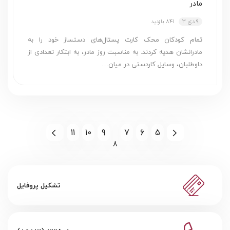
مادر
9 دی 3
841 بازدید
تمام کودکان محک کارت پستال­‌های دست­ساز خود را به
مادرانشان هدیه کردند. به مناسبت روز مادر، به ابتکار تعدادی از
داوطلبان، وسایل کاردستی در میان…
11
10
9
7
6
5
8
تشکیل پروفایل