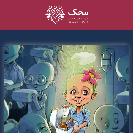
0
کمک آنلاین
خانه
دسترسی راحت‌تر به
گزارش مالی
بیمارستان محک
کمک به عنوان داوطلب
خدمات مددکاری
شیوه پذیرش
بازدید ازمحک
تماس با محک
مجله محک