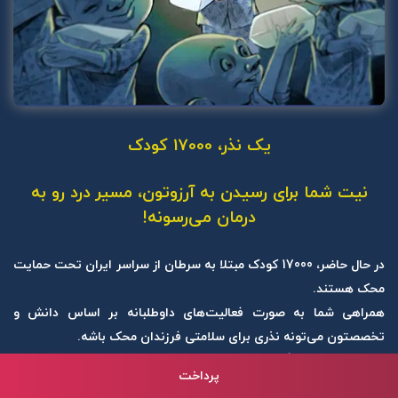
(+۹۸۲۱) 23540
شماره تماس محک
6037-7070-0011-8327
شماره کارت موسسه محک
یک
نذر، 17000 کودک
آدرس دفتر مرکزی
میدان اقدسیه- ابتدای بزرگراه ارتش- سه راه ازگل- بلوار شهید
مژدی- خیابان پروفسور پروانه وثوق- بلوار محک- موسسه خیریه و بیمارستان فوق تخصصی
سرطان کودکان محک
نیت شما برای رسیدن به آرزوتون، مسیر درد رو به
درمان می‌رسونه!
در
حال
حاضر
،
17000
کودک مبتلا به سرطان از سراسر ایران تحت حمایت
محک
هستند
.
همراهی شما به صورت
فعالیت‌های
داوطلبانه بر اساس دانش و
کلیه
حقوق قانونی وب سایت
متعلق به موسسه خیریه محک می باشد
تخصص
تون
می‌تونه
نذری
بر
ای
سلامتی
فرزندان محک
باشه
.
اما از اون مهم‌تر تأمین هزینه‌های دارو و درمان کودکان محک هست که
پرداخت
شما می‌تونید نیتتون رو به سلامتی اونا گره بزنید.