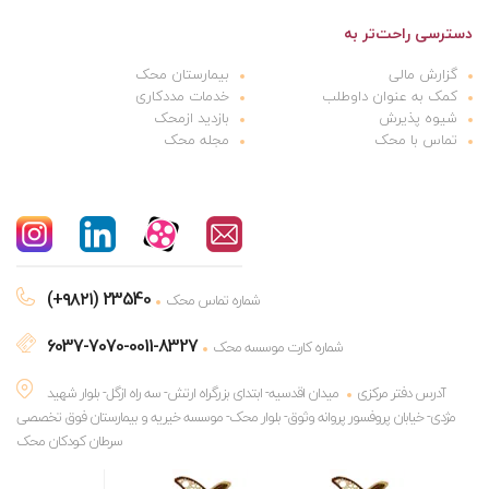
دسترسی راحت‌تر به
گزارش مالی
بیمارستان محک
کمک به عنوان داوطلب
خدمات مددکاری
شیوه پذیرش
بازدید ازمحک
تماس با محک
مجله محک
(+۹۸۲۱) 23540
شماره تماس محک
6037-7070-0011-8327
شماره کارت موسسه محک
آدرس دفتر مرکزی
میدان اقدسیه- ابتدای بزرگراه ارتش- سه راه ازگل- بلوار شهید
مژدی- خیابان پروفسور پروانه وثوق- بلوار محک- موسسه خیریه و بیمارستان فوق تخصصی
سرطان کودکان محک