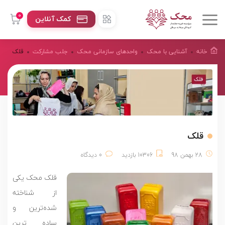
0
کمک آنلاین
خانه
آشنایی با محک
واحدهای سازمانی محک
جلب مشارکت
قلک
قلک
28 بهمن 98
10306 بازدید
0 دیدگاه
قلک محک یکی
از شناخته
شده‌ترین و
ساده ترین