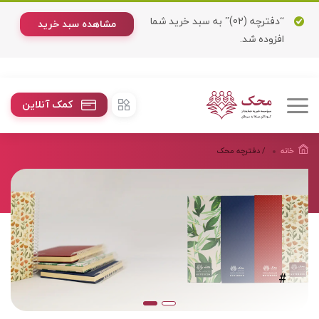
“دفترچه (02)” به سبد خرید شما
مشاهده سبد خرید
افزوده شد.
کمک آنلاین
خانه
/ دفترچه محک
#