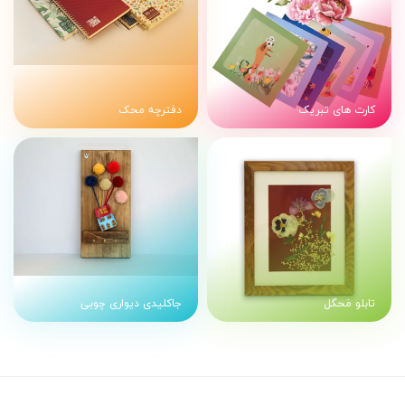
کارت های تبریک
دفترچه محک
تابلو مَحگل
جاکلیدی دیواری چوبی