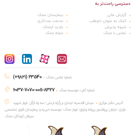
دسترسی راحت‌تر به
گزارش مالی
بیمارستان محک
کمک به عنوان داوطلب
خدمات مددکاری
شیوه پذیرش
بازدید ازمحک
تماس با محک
مجله محک
(+۹۸۲۱) 23540
شماره تماس محک
6037-7070-0011-8327
شماره کارت موسسه محک
آدرس دفتر مرکزی
میدان اقدسیه- ابتدای بزرگراه ارتش- سه راه ازگل- بلوار شهید
مژدی- خیابان پروفسور پروانه وثوق- بلوار محک- موسسه خیریه و بیمارستان فوق تخصصی
سرطان کودکان محک