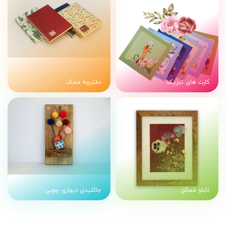
کارت های تبریک
دفترچه محک
تابلو مَحگل
جاکلیدی دیواری چوبی