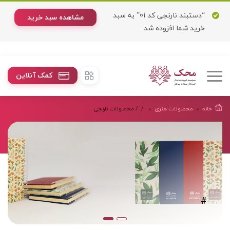
“دستبند نارنجی کد 01” به سبد
مشاهده سبد خرید
خرید شما افزوده شد.
کمک آنلاین
خانه
محصولات هنرى
/
/ محصولات نارنجی
#