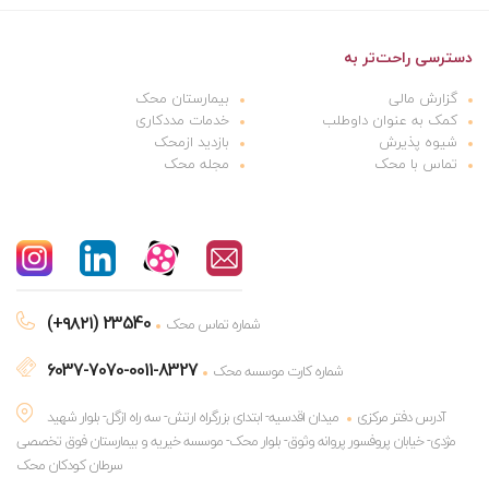
دسترسی راحت‌تر به
گزارش مالی
بیمارستان محک
کمک به عنوان داوطلب
خدمات مددکاری
شیوه پذیرش
بازدید ازمحک
تماس با محک
مجله محک
(+۹۸۲۱) 23540
شماره تماس محک
6037-7070-0011-8327
شماره کارت موسسه محک
آدرس دفتر مرکزی
میدان اقدسیه- ابتدای بزرگراه ارتش- سه راه ازگل- بلوار شهید
مژدی- خیابان پروفسور پروانه وثوق- بلوار محک- موسسه خیریه و بیمارستان فوق تخصصی
سرطان کودکان محک