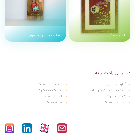
تابلو مَحگل
جاکلیدی دیواری چوبی
دسترسی راحت‌تر به
گزارش مالی
بیمارستان محک
کمک به عنوان داوطلب
خدمات مددکاری
شیوه پذیرش
بازدید ازمحک
تماس با محک
مجله محک