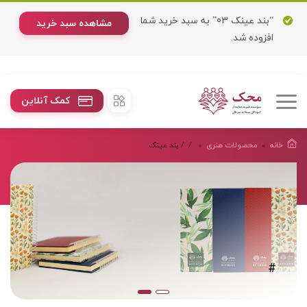
“بند عینک 03” به سبد خرید شما
مشاهده سبد خرید
افزوده شد.
کمک آنلاین
خانه
محصولات هنرى
/
/ بند عینک
#