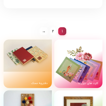
→
2
1
کارت های تبریک
دفترچه محک