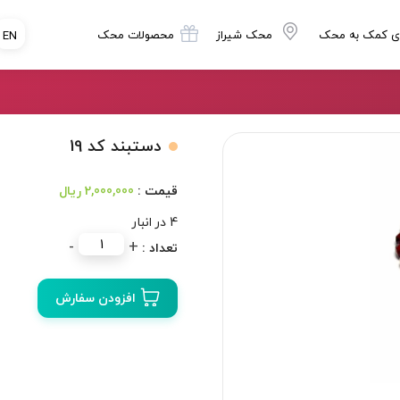
ی کمک به محک
محک شیراز
محصولات محک
EN
دستبند كد 19
2,000,000 ریال
4 در انبار
دستبند
-
+
كد
19
افزودن سفارش
عدد