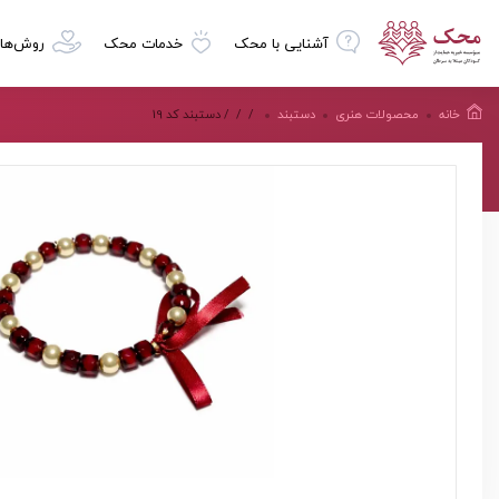
آشنایی با محک
خدمات محک
روش‌ها
خانه
محصولات هنرى
دستبند
/
/
/ دستبند كد 19