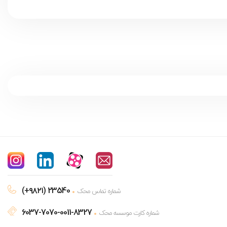
(+۹۸۲۱) 23540
شماره تماس محک
6037-7070-0011-8327
شماره کارت موسسه محک