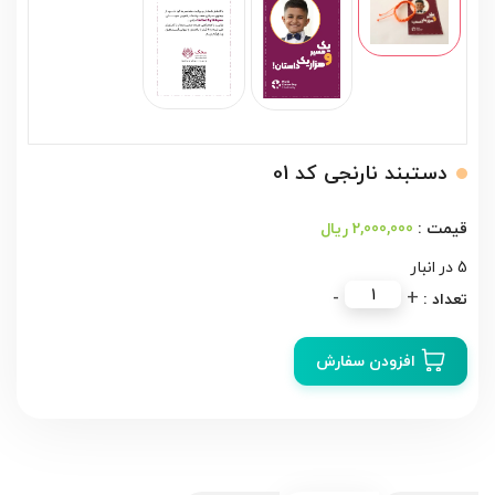
دستبند نارنجی کد 01
2,000,000 ریال
5 در انبار
دستبند
-
+
نارنجی
کد
افزودن سفارش
01
عدد