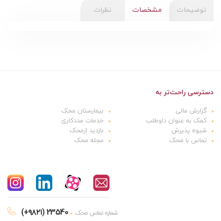
توضیحات
مشخصات
نظرات
دسترسی راحت‌تر به
گزارش مالی
بیمارستان محک
کمک به عنوان داوطلب
خدمات مددکاری
شیوه پذیرش
بازدید ازمحک
تماس با محک
مجله محک
(+۹۸۲۱) 23540
شماره تماس محک