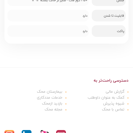
جنس
250 گرم مات - سایز در حالت بسته 14*14
قابلیت تا شدن
دارد
پاکت
دارد
دسترسی راحت‌تر به
گزارش مالی
بیمارستان محک
کمک به عنوان داوطلب
خدمات مددکاری
شیوه پذیرش
بازدید ازمحک
تماس با محک
مجله محک