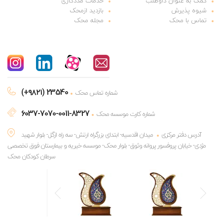
کمک به عنوان داوطلب
خدمات مددکاری
شیوه پذیرش
بازدید ازمحک
تماس با محک
مجله محک
(+۹۸۲۱) 23540
شماره تماس محک
6037-7070-0011-8327
شماره کارت موسسه محک
آدرس دفتر مرکزی
میدان اقدسیه- ابتدای بزرگراه ارتش- سه راه ازگل- بلوار شهید
مژدی- خیابان پروفسور پروانه وثوق- بلوار محک- موسسه خیریه و بیمارستان فوق تخصصی
سرطان کودکان محک