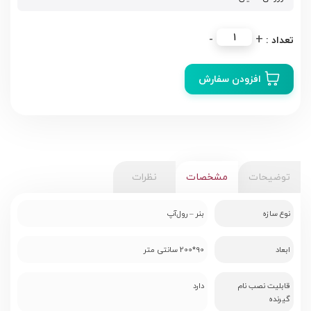
استند
-
+
تسلیت
طرح
افزودن سفارش
۲
عدد
توضیحات
مشخصات
نظرات
نوع سازه
بنر – رول‌آپ
ابعاد
90*200 سانتی متر
قابلیت نصب نام
دارد
گیرنده