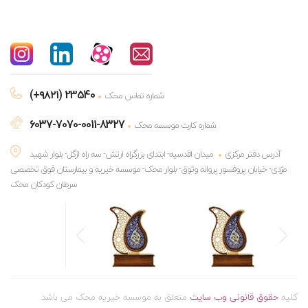
(+۹۸۲۱) 23540
شماره تماس محک
6037-7070-0011-8327
شماره کارت موسسه محک
آدرس دفتر مرکزی
میدان اقدسیه- ابتدای بزرگراه ارتش- سه راه ازگل- بلوار شهید
مژدی- خیابان پروفسور پروانه وثوق- بلوار محک- موسسه خیریه و بیمارستان فوق تخصصی
سرطان کودکان محک
کلیه
حقوق قانونی وب سایت
متعلق به موسسه خیریه محک می باشد