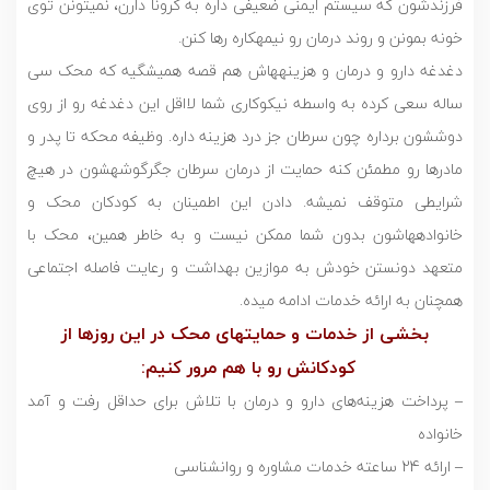
فرزندشون که سیستم ایمنی ضعیفی داره به کرونا دارن، نمیتونن توی
خونه بمونن و روند درمان رو نیمهکاره رها کنن.
دغدغه دارو و درمان و هزینههاش هم قصه همیشگیه که محک سی
ساله سعی کرده به واسطه نیکوکاری شما لااقل این دغدغه رو از روی
دوششون برداره چون سرطان جز درد هزينه داره. وظیفه محکه تا پدر و
مادرها رو مطمئن کنه حمایت از درمان سرطان جگرگوشهشون در هیچ
شرایطی متوقف نمیشه. دادن این اطمینان به کودکان محک و
خانوادههاشون بدون شما ممکن نیست و به خاطر همین، محک با
متعهد دونستن خودش به موازین بهداشت و رعایت فاصله اجتماعی
همچنان به ارائه خدمات ادامه میده.
بخشی از خدمات و حمایتهای محک در این روزها از
کودکانش رو با هم مرور کنیم:
– پرداخت هزينه‌هاى دارو و درمان با تلاش برای حداقل رفت و آمد
خانواده
– ارائه 24 ساعته خدمات مشاوره و روانشناسی