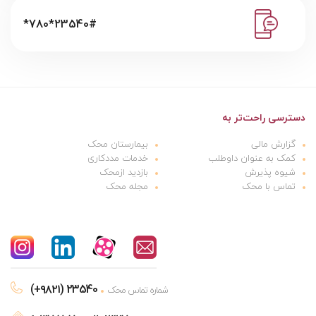
*780*23540#
دسترسی راحت‌تر به
گزارش مالی
بیمارستان محک
کمک به عنوان داوطلب
خدمات مددکاری
شیوه پذیرش
بازدید ازمحک
تماس با محک
مجله محک
(+۹۸۲۱) 23540
شماره تماس محک