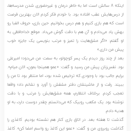
اینکه 8 سالش است اما به خاطر درمان و غیرحضوری شدن مدرسه‌ها،
از درس‌هایش عقب افتاده بود. با خودم فکر کردم الان بهترین فرصت
است که هم بازی کنیم و هم درس بخوانیم. حین بازی، حروف الفبا رو
بهش یاد می‌دادم و آن هم با دقت گوش می‌داد. موقع خداحافظی به
او گفتم: «اگر مشق‌هایت را تمیز و مرتب بنویسی یک جایزه خوب
پیش من داری.»
بعد از چند روز دیدم یک پسر کوچولو، به سمت من می‌دود؛ امیرعلی
بود. نفس‌زنان پیش من رسید و گفت: «عمو همینجا بمون، الان میام».
برایم جالب بود با وجودی که ترخیص شده بود، اما منتظر بود تا من را
ببیند. رفت و از ماشینشان دفتر مشقش را آورد و نشانم داد؛ واقعا
تعجب کردم. برخلاف انتظارم، همه مشق‌هایش را مرتب و با دقت
نوشته بود. یک مکعب روبیک که می‌دانستم چقدر دوست دارد، به او
هدیه دادم.
گذشت تا هفته بعد. در اتاق بازی کنار هم نشسته بودیم. کاغذی را
گذاشت روبروی من و گفت: «عمو این کاغذ رو واسم امضا کن». کاغذ