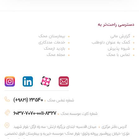
دسترسی راحت‌تر به
گزارش مالی
بیمارستان محک
کمک به عنوان داوطلب
خدمات مددکاری
شیوه پذیرش
بازدید ازمحک
تماس با محک
مجله محک
(+۹۸۲۱) 23540
شماره تماس محک
6037-7070-0011-8327
شماره کارت موسسه محک
آدرس دفتر مرکزی
میدان اقدسیه- ابتدای بزرگراه ارتش- سه راه ازگل- بلوار شهید
مژدی- خیابان پروفسور پروانه وثوق- بلوار محک- موسسه خیریه و بیمارستان فوق تخصصی