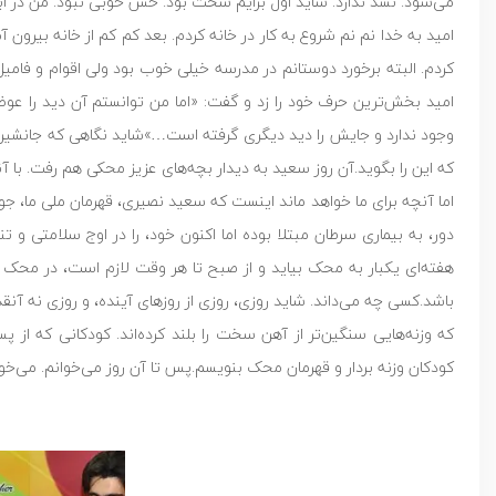
می‌شود. نشد ندارد. شاید اول برایم سخت بود. حس خوبی نبود. من در ابتدا
امید به خدا نم نم شروع به کار در خانه کردم. بعد کم کم از خانه بیرون آم
کردم. البته برخورد دوستانم در مدرسه خیلی خوب بود ولی اقوام و فامیل 
امید بخش‌ترین حرف خود را زد و گفت: «اما من توانستم آن دید را عوض ک
وجود ندارد و جایش را دید دیگری گرفته است…»شاید نگاهی که جانشین آن 
که این را بگوید.آن روز سعید به دیدار بچه‌های عزیز محکی هم رفت. با آن
اما آنچه برای ما خواهد ماند اینست که سعید نصیری، قهرمان ملی ما، جو
دور، به بیماری سرطان مبتلا بوده اما اکنون خود، را در اوج سلامتی 
هفته‌ای یکبار به محک بیاید و از صبح تا هر وقت لازم است، در محک و ه
باشد.کسی چه می‌داند. شاید روزی، روزی از روزهای آینده، و روزی نه آنق
که وزنه‌هایی سنگین‌تر از آهن سخت را بلند کرده‌اند. کودکانی که از
کودکان وزنه بردار و قهرمان محک بنویسم.پس تا آن روز می‌خوانم. می‌خوا