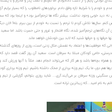
ی کودکی پایم را از دست داده‌بودم. اما کم‌کم با کمک پدر و مادرم و با پشتکار
دم و خودم را با شرایط تازه وفق دادم. برخوردهای نامطلوب را که بسیار برایم آز
نه. دید خوبی وجود نداشت. بیشتر نگاه ها ترحم‌آمیز بود.» و اینجا بود که سع
نم. سال‌ها تلاش کردم تا ترحم را نسبت به خودم از بین ببرم. بله! الان دیگر
نگاه‌های ترحم‌آمیز شده، نگاه افتخار و غرور و حتی حسرت باشد. اما سعید اف
ها حرفها زد و حرفها شنید که لابد بین خودشان خواهد ماند.
انی که موفقیت‌ها و اعتماد به نفسش مثال زدنی است، روزی از روز‌های گذشته،
و تندرستی، حامی کودکان مبتلا به سرطان است. سعید آن روز گفت قصد دارد که
مراه بچه‌ها باشد و هر کار که می‌تواند انجام دهد. مثلاً با آنها ورزش کند
درها هم دور، ما یک تیم وزنه برداری از محک داشته باشیم. تیم وزنه برداری کو
 پس سنگینی وزنه سرطان بر می‌آیند.آری… شاید روزی بتوانم، گزارشی از تیم 
نم به نام امید…که زیباترین ترانه است.