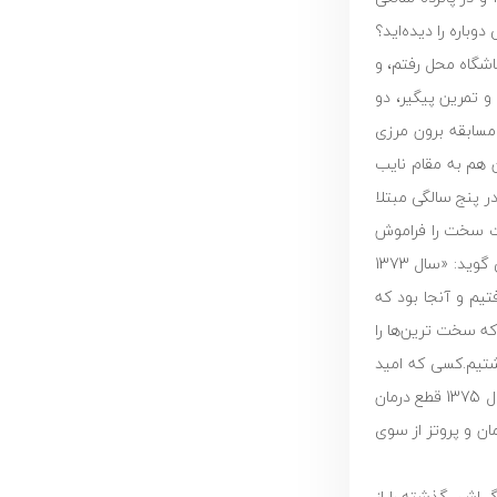
باره را دیده‌اید؟
اشگاه محل رفتم، و
و تمرین پیگیر، دو
بوده است و امسال هم در دو مسابقه برون مرزی
 در آن هم به مقام نایب
عید، در پنج سالگی مبتلا
رات سخت را فراموش
کند و تنها به آینده فکر کند. اما پدرش وقتی از آن روزها حرف می زند، هنوز هم صدایش از عشق به فرزندش و یادآوری روزهای درمان او، می لرزد و می گوید: «سال 1373
تیم و آنجا بود که
ه سخت ترین‌ها را
اشتیم.کسی که امید
داشته باشد، خدا هرگز نا امیدش نمی‌کند.»جراحی سعید در سال 1373 انجام می‌گیرد و روند درمان وی تا دو سال پس از آن ادامه می‌یابد. تا اینکه در سال 1375 قطع درمان
ان و پروتز از سوی
ی‌اش، گذشته را از