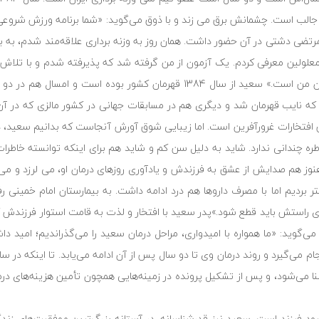
الب است. چشمانش برق می زند و با ذوق می‌گوید: «شما برنامه ورزش شروعی دو
ما مرتضی دشتی در آن حضور داشت. همان روز به وزنه برداری علاقه‌مند شدم، به ب
 معلولین معرفی کردم. یک آزمون از من گرفته شد که پذیرفته شدم و با تلاش 
سال بعد قهرمان کشور شدم. خوشحالم که امروز مرتضی دشتی از مربیان من است.» سعید از سال 1384 قهرمان کشور 
 Open آفریقا-اروپا در کشور لیبی که نایب قهرمان شد و دیگری هم در مسابقات جهانی در کشور مالزی که
یک 2012 لندن را کسب کند.همه این افتخارات غرور‌آفرین است. اما زیبایی شوق آورش آنجاست که بدانیم س
خاطره چندانی ندارد. شاید به دلیل سن کم و شاید هم برای اینکه توانسته خاط
تر بردیم اما با مصرف داروها هم درد ادامه داشت. به بیمارستان امام خمینی رف
 راستش باید قطع شود.»پدر سعید با افتخار و لذت به قامت استوار فرزندش ک
‌گوید: «ما همواره با امیدواری، مراحل درمان سعید را می‌گذراندیم؛ امید د
ا می‌شود، و پس از تشکیل پرونده در زمینه‌هایی همچون تأمین هزینه‌های درم
ود فرزند است، سعید نیز قدرشناسانه، در آستانه بزرگ‌ترین موفقیت‌های زندگ