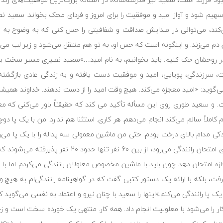
سهیم شود و آواز امید و موفقیت را برای امروز و فردای محک بخواند. سعید نصی
 می‌کند، می‌توانی در صدایش صداقت و شفافیتی را حس کنی که به وضوح به ت
این‌هایی که می‌گوید شعار و حرف‌های متعارف نیست بلکه از عمق جانش دم می‌‎زند. و اینگونه است که حس او، به تو هم منتقل می‌شود
 و در روحشان حک کنیم. باید بخوانیم، به نام امید…»سعید نصیری مسیر سخت ب
مت، سرزندگی، پویایی، امید و موفقیت دست یافته و به زندگی عادی بازگشته
می‌گوید: «امید معجزه می‌کند. هیچ وقت امید را از دست ندهند. خداوند همیش
 و سعید طوری روی این مسأله تأکید می کند که حقیقتاً باور می‌کنی که معلو
کاملاً سالم می‌کند انجام می‌دهم. هر کاری. استثنا هم ندارد. من با یک پا دوچ
دکی مدام بالای درخت بودم. حتی من ماشین معمولی سه پداله را با یک پا می‌ران
سعید داستان گرفتن گواهینامه‌اش را برایمان تعریف کرد. روزی که او برای امتحان رانندگی می‌رو
جازه امتحان دهد چون باید با ماشین مخصوص معلولان رانندگی می‌کردم اما با 
یرفت، بلکه با ارائه یک دستور کتبی گفت که در گواهینامه رانندگی‌ام به هیچ وج
پا رانندگی می‌کنم.»اینها را سعید با چنان نیرو و اعتماد به نفسی می‌گوید 
 را می‌شود با معلولیت انجام داد. همه کار. منتهی یک خورده سخت است و زح