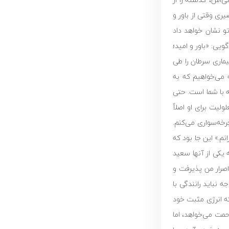
ری وقتی از باور و
و نشان خواهد داد
 و زیر لب می‌گویی: «باور و امید؛
یماری سرطان را طی
 می‌خواهیم که به
ه با شما است. حتی
لیت برای او اصلاً
رخه‌سواری می‌کنم.
م.» این جا بود که
د، از بین 60 نفر تنها حدود 20 نفر پذیرفته می‌شوند که یکی از آنها سعید
اصرار من پذیرفت و
ه نباید رانندگی با
که انرژی مثبت خود
مت می‌خواهد، اما