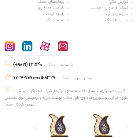
گزارش مالی
بیمارستان محک
کمک به عنوان داوطلب
خدمات مددکاری
شیوه پذیرش
بازدید ازمحک
تماس با محک
مجله محک
(+۹۸۲۱) 23540
شماره تماس محک
6037-7070-0011-8327
شماره کارت موسسه محک
آدرس دفتر مرکزی
میدان اقدسیه- ابتدای بزرگراه ارتش- سه راه ازگل- بلوار شهید
مژدی- خیابان پروفسور پروانه وثوق- بلوار محک- موسسه خیریه و بیمارستان فوق تخصصی
سرطان کودکان محک