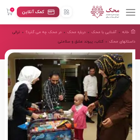
0
کمک آنلاین
خانه
آشنایی با محک
درباره محک
در محک چه می گذرد؟
ترالی
داستانهای محک
کتاب، پیوند عشق و سلامتی