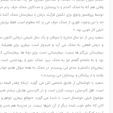
وقتی هم که به محک آمدم و با پرستاران و مددکاران محک حرف زدم خیل
توسط پروفسور وثوق برای تکمیل فرآیند درمان با بیمارستان محک آشنا
اما با این وجود، طوری از محک حرف می زد که معلوم است فقط برایش
خیلی کار خوبی بود. »
سعید پس از دو سال مبارزه با سرطان و یک سال شیمی درمانی اکنون سه
و درمان قطعی به محک می آید و امیدوار است بیماری برای همیشه رف
بیمارستان بزرگتر ها نیست. بیمارستانی است برای بچه ها. بیمارستانی
بود و به مامانم گفتم مرا به محک ببرد. محک تمیز و بهداشتی است. مد
بیماری‌ام داشتم و مدام می پرسیدم. در محک به همه سوال هایم جواب م
رفتند و از پزشکان و پرستاران می پرسیدند.»
سعید با خوشحالی از علایق شخصی اش می گوید. اینکه چقدر قیمه دوس
است. اهل کاردستی درست کردن است و در کاردستی هایش بیشتر طبیعت 
موضوع خیلی خوشحال است. با خنده می گوید: «موقع بیماری خواهر و برا
الان که حالم خوب شده دیگر از آن خیرها نیست. در مدرسه هم مدیر و 
آینده کارگردان شود و برای همین قصد دارد به هنرستان صدا و سیما بر