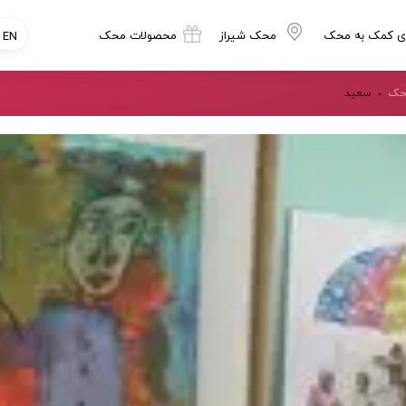
ی کمک به محک
محک شیراز
محصولات محک
EN
محک
سعید