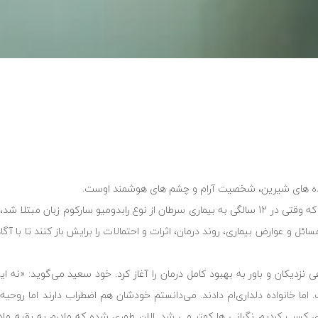
 خنده های شیرین، شخصیت آرام و چشم های هوشمند اوست.
سعید فاضل پسر 14 ساله با هوشی است. آنقدر با هوش و منطقی است که وقتی در 12 سالگی به بیماری سرطان از نوع رابدومیو سارک
ل و عوارض بیماری، روند درمان، اثرات و احتمالات را برایش باز کنند تا با آگاه
دیکان و باور به بهبود کامل درمان را آغاز کرد. خود سعید می‌گوید: «نه اینک
ما خانواده دلداری‌ام دادند. می‌دانستم خودشان هم اضطراب دارند اما روحیه 
ی کسب کردیم نگرانی ها کمتر می شد. الان طوری شده که مادرم به بقیه مادر