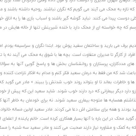
که تازه به محک می آیند می گویم که نگران نباشند. روحیه داشته باشند و مط
 دوست پیدا می کنند. نباید گوشه گیر باشند و اسباب بازی ها را به اتاق خود
می پرسم که چه خواسته ای از محک دارد با خنده شیرینش تنها از خاله هایش د
مدیم برف می بارید و ساختمان سفید پوش بود. ابتدا نگران و سراسیمه بودم. 
افراد از کارگر تا مدیران متفاوت است. بچه ها با شوق به محک می آیند نه با تر
ای مددکاران، پرستاران و روانشناسان بخش ها و پاسخ گویی آنها به سؤالات
اعث شد که من فقط به درمان سعید فکر کنم و مدام به افکار ناراحت کننده و 
 و خاطرات بماند تا او بتواند روند خوب شدنش را ببیند. » مادر می گوید ک
 دارد دیگر بیمارانی که درد دارند خوب شوند. شاید سعید این که پیش از خود 
 نگذاشتم همسایه ها متوجه بیماری سعید شوند. نه برای خودمان به خاطر آنها
بودند و همه برای سلامتی اش دعا می کردند. مادر سعید اولین مساله خانواده 
وید محک در این باره با آنها بسیار همکاری کرده است. خانم پاینده از اعضای
نکه به کمک و مشاوره نیاز دارند صحبت می کنند و مادر سعید سه شنبه را مسئو