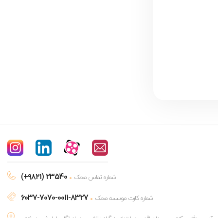
(+۹۸۲۱) 23540
شماره تماس محک
6037-7070-0011-8327
شماره کارت موسسه محک