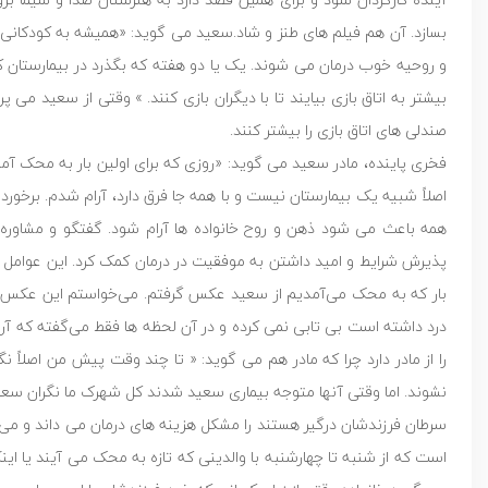
بسازد. آن هم فیلم های طنز و شاد.سعید می گوید: «همیشه به کودکانی 
و روحیه خوب درمان می شوند. یک یا دو هفته که بگذرد در بیمارستان کلی
بیشتر به اتاق بازی بیایند تا با دیگران بازی کنند. » وقتی از سعید 
صندلی های اتاق بازی را بیشتر کنند.
فخری پاینده، مادر سعید می گوید: «روزی که برای اولین بار به محک آ
اصلاً شبیه یک بیمارستان نیست و با همه جا فرق دارد، آرام شدم. برخورد 
همه باعث می شود ذهن و روح خانواده ها آرام شود. گفتگو و مشاوره ه
پذیرش شرایط و امید داشتن به موفقیت در درمان کمک کرد. این عوامل ب
بار که به محک می‌آمدیم از سعید عکس گرفتم. می‌خواستم این عکس‌ ها
درد داشته است بی تابی نمی کرده و در آن لحظه ها فقط می‌گفته که آرزو
را از مادر دارد چرا که مادر هم می گوید: « تا چند وقت پیش من اصلاً
نشوند. اما وقتی آنها متوجه بیماری سعید شدند کل شهرک ما نگران سعید 
سرطان فرزندشان درگیر هستند را مشکل هزینه های درمان می داند و می گ
است که از شنبه تا چهارشنبه با والدینی که تازه به محک می آیند یا ای