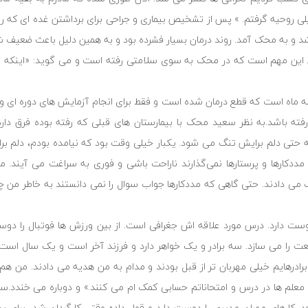
ی روحیه گرفتم. » پس از تشخیص بیماری و جراحی برای برداشتن غده ای که رو
 شد و به محک آمد. روند درمان بسیار فشرده بود و به همین دلیل باعث ضعی
 این مهم است که در محک به سوی سلامتی رفته است و می گوید: «اینکه م
 ماه است که قطع درمان شده است و فقط برای انجام آزمایش های دوره ای و ا
ته باشد.به نظر سعید محک با بیمارستان های قبلی که رفته بوده فرق دار
 که حتی دلم برایش تنگ می شود. یکبار خیلی وقت بود که نیامده بودم، دلم 
دکار‌ها و پرستار‌ها نمی‌گذارند ناراحت باشی و فوری به سراغت می آیند. م
ی دادند. حتی گاهی که مددکارها جواب سوال را نمی دانستند به خاطر من چند
ت دارد. درس مورد علاقه اش جغرافی است. از بین ورزش ها فوتبال را دوست
را می سازد. سه برادر و یک خواهر دارد و فرزند آخر است و یک سال است 
درهایم خیلی مهربان تر از قبل بودند و مدام به من هدیه می دادند. من هم 
معلم ها در درس و امتحاناتم حسابی کمک ام می کنند.» و دوباره می خندد.س
ود. کارهای مهران مدیری را دوست دارد و قول داده وقتی کارگردان شد، برای