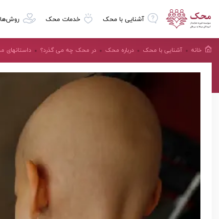
آشنایی با محک
خدمات محک
روش‌ها
خانه
آشنایی با محک
درباره محک
در محک چه می گذرد؟
داستانهای 