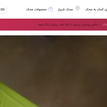
ی کمک به محک
محک شیراز
محصولات محک
EN
محک
عکس برادرم را ببینم تا دلم کمتر برایش تنگ شود