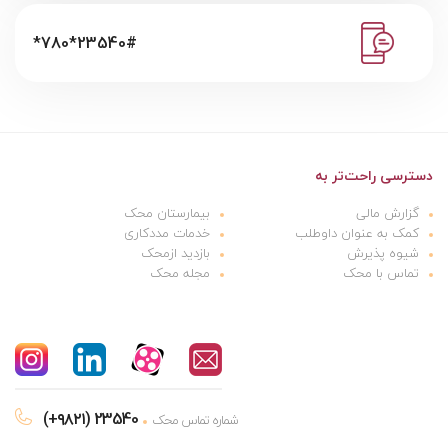
*780*23540#
دسترسی راحت‌تر به
گزارش مالی
بیمارستان محک
کمک به عنوان داوطلب
خدمات مددکاری
شیوه پذیرش
بازدید ازمحک
تماس با محک
مجله محک
(+۹۸۲۱) 23540
شماره تماس محک