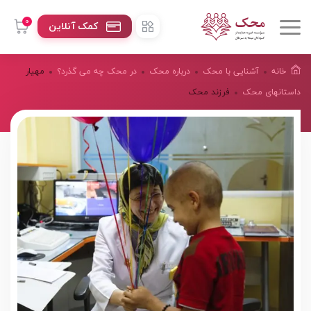
0
کمک آنلاین
خانه
آشنایی با محک
درباره محک
در محک چه می گذرد؟
مهیار
داستانهای محک
فرزند محک