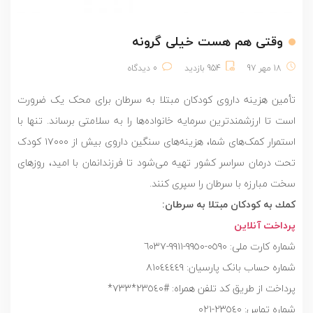
وقتی هم هست خیلی گرونه
18 مهر 97
954 بازدید
0 دیدگاه
‌تأمین هزینه داروی کودکان مبتلا به سرطان برای محک یک ضرورت
است تا ارزشمندترین سرمایه خانواده‌ها را به سلامتی برساند. تنها با
استمرار کمک‌های شما، هزینه‌های سنگین داروی بیش از ۱۷۰۰۰ کودک
تحت درمان سراسر کشور تهیه می‌شود تا فرزندانمان با امید، روزهای
سخت مبارزه با سرطان را سپری کنند.
كمك به كودكان مبتلا به سرطان:
پرداخت آنلاین
شماره کارت ملی: ٠٥٩٠-٩٩٥٠-٩٩١١-٦٠٣٧
شماره حساب بانک پارسيان: ٨١٠٤٤٤٤٩
پرداخت از طریق کد تلفن همراه: #٢٣٥٤٠*٧٣٣*
شماره تماس: ٢٣٥٤٠-٠٢١