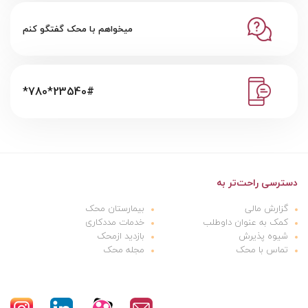
میخواهم با محک گفتگو کنم
*780*23540#
دسترسی راحت‌تر به
گزارش مالی
بیمارستان محک
کمک به عنوان داوطلب
خدمات مددکاری
شیوه پذیرش
بازدید ازمحک
تماس با محک
مجله محک