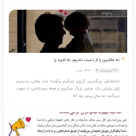
نه ماشین را از دست دادیم، نه امید را
28 اردیبهشت 4
1460 بازدید
خداراشکر، بزرگ­ترین آرزوی زندگیم برآورده شد، وقتی رسیدیم
زابل برایش یک جشن بزرگ می­گیرم و همه دوستانش را دعوت
می­‌کنم. دو سال پیش بود که…