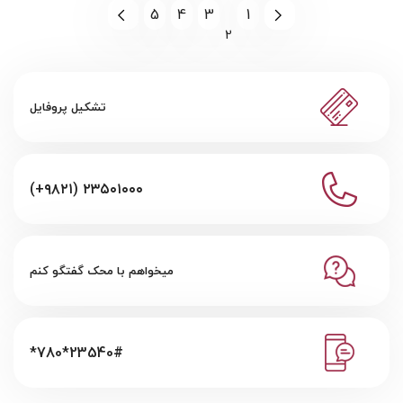
5
4
3
1
2
تشکیل پروفایل
(+۹۸۲۱) ۲۳۵۰۱۰۰۰
میخواهم با محک گفتگو کنم
*780*23540#