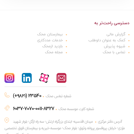
دسترسی راحت‌تر به
گزارش مالی
بیمارستان محک
کمک به عنوان داوطلب
خدمات مددکاری
شیوه پذیرش
بازدید ازمحک
تماس با محک
مجله محک
(+۹۸۲۱) 23540
شماره تماس محک
6037-7070-0011-8327
شماره کارت موسسه محک
آدرس دفتر مرکزی
میدان اقدسیه- ابتدای بزرگراه ارتش- سه راه ازگل- بلوار شهید
مژدی- خیابان پروفسور پروانه وثوق- بلوار محک- موسسه خیریه و بیمارستان فوق تخصصی