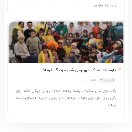
داده که ماه هر…
داوطلبای محک مهربونی شیوه زندگیشونه!
9 اسفند 3
755 بازدید
یکیشون شال سفید سرشه، بچه‌ها محک بهش می­گن خاله! اون
یکی توی اتاق بازی داره با بچه­‌ها بالا و پایین می­­پره تا صدای خنده
بچه­‌ها…