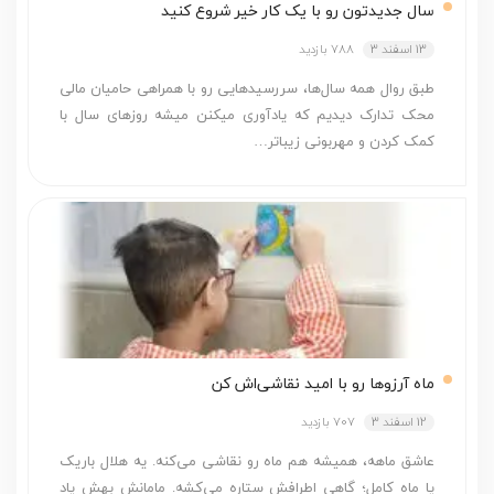
سال جدیدتون رو با یک کار خیر شروع کنید
13 اسفند 3
788 بازدید
طبق روال همه سال‌ها، سررسیدهایی رو با همراهی حامیان مالی
محک تدارک دیدیم که یادآوری می­کنن میشه روزهای سال با
کمک کردن و مهربونی زیباتر…
ماه آرزوها رو با امید نقاشی‌اش کن
12 اسفند 3
707 بازدید
عاشق ماهه، همیشه هم ماه رو نقاشی می‌کنه. یه هلال باریک
یا ماه کامل؛ گاهی اطرافش ستاره می‌کشه. مامانش بهش یاد