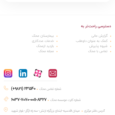
دسترسی راحت‌تر به
گزارش مالی
بیمارستان محک
کمک به عنوان داوطلب
خدمات مددکاری
شیوه پذیرش
بازدید ازمحک
تماس با محک
مجله محک
(+۹۸۲۱) 23540
شماره تماس محک
6037-7070-0011-8327
شماره کارت موسسه محک
آدرس دفتر مرکزی
میدان اقدسیه- ابتدای بزرگراه ارتش- سه راه ازگل- بلوار شهید