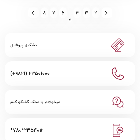
8
7
6
4
3
2
5
تشکیل پروفایل
(+۹۸۲۱) ۲۳۵۰۱۰۰۰
میخواهم با محک گفتگو کنم
*780*23540#