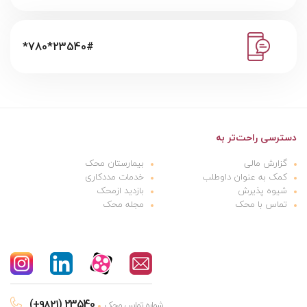
*780*23540#
دسترسی راحت‌تر به
گزارش مالی
بیمارستان محک
کمک به عنوان داوطلب
خدمات مددکاری
شیوه پذیرش
بازدید ازمحک
تماس با محک
مجله محک
(+۹۸۲۱) 23540
شماره تماس محک