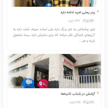
پدر یعنی امید ادامه داره
24 دی 3
747 بازدید
توی چشماش یه غم بزرگ داره ولی لبخند می­زنه، شاید داره به
آرزوهای قشنگی فکر می­کنه که برای دخترش داره. یسنا مشغول
بازیه و هر…
آرامش در شتاب ثانیه‌ها
22 دی 3
905 بازدید